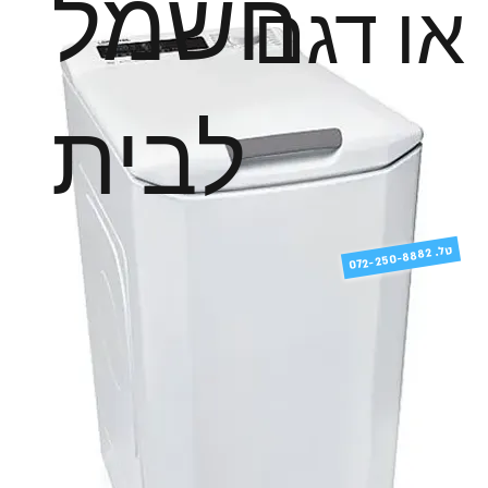
חשמל
או דגם
לבית
טל
072-250-8882 .