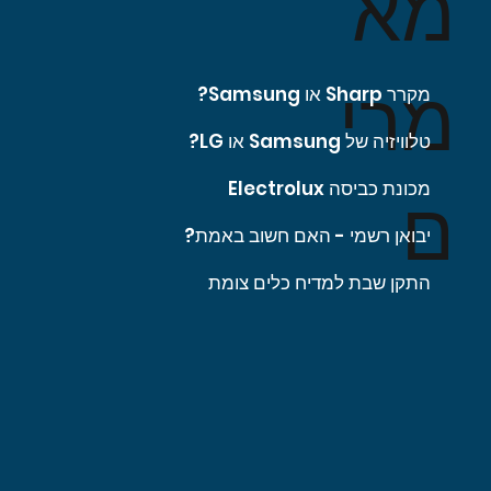
מא
מרי
מקרר Sharp או Samsung?
טלוויזיה של Samsung או LG?
מכונת כביסה Electrolux
ם
יבואן רשמי - האם חשוב באמת?
התקן שבת למדיח כלים צומת