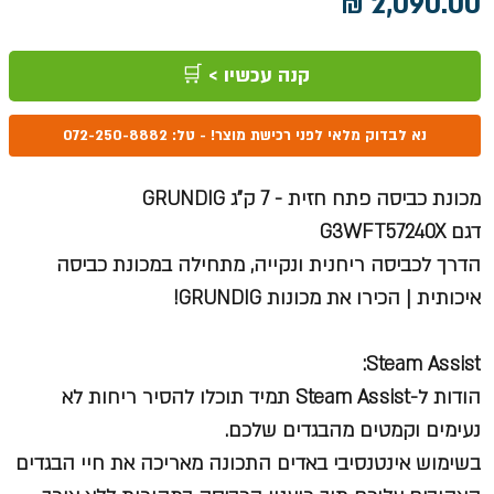
מחיר
קנה עכשיו > 🛒
נא לבדוק מלאי לפני רכישת מוצר! - טל: 072-250-8882
מכונת כביסה פתח חזית - 7 ק"ג GRUNDIG
דגם G3WFT57240X
הדרך לכביסה ריחנית ונקייה, מתחילה במכונת כביסה
איכותית | הכירו את מכונות GRUNDIG!
Steam Assist:
הודות ל-Steam Assist תמיד תוכלו להסיר ריחות לא
נעימים וקמטים מהבגדים שלכם.
בשימוש אינטנסיבי באדים התכונה מאריכה את חיי הבגדים