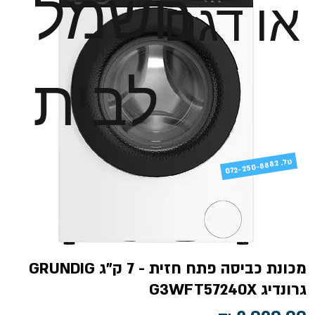
חשמל
או דגם
לבית
טל
072-250-8882 .
מכונת כביסה פתח חזית - 7 ק"ג GRUNDIG
גרונדיג G3WFT57240X