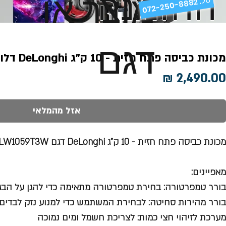
ההזמנה
מוצר או
072-250-8882 .
דגם
מכונת כביסה פתח חזית - 10 ק"ג DeLonghi דלונגי DLW1059T3W
מחיר
אזל מהמלאי
מכונת כביסה פתח חזית - 10 ק"ג DeLonghi דגם DLW1059T3W
מאפיינים:
בורר טמפרטורה: בחירת טמפרטורה מתאימה כדי להגן על הבג
בורר מהירות סחיטה: לבחירת המשתמש כדי למנוע נזק לבדים
מערכת לזיהוי חצי כמות: לצריכת חשמל ומים נמוכה