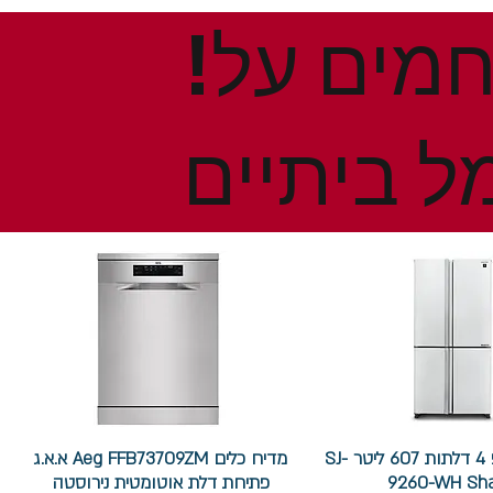
!הנחות ומבצעים חמים על
ל ביתיים
מקרר שארפ 4 דלתות 607 ליטר SJ-
מדיח כלים Aeg FFB73709ZM א.א.ג
9260-WH Sh
פתיחת דלת אוטומטית נירוסטה