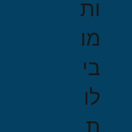
ות
מו
בי
לו
ת