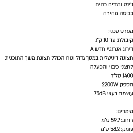
ג'ינס ובגדים כהים
כביסה מהירה
מפרט טכני:
קיבולת: עד 10 ק"ג
דירוג אנרגטי חדש A
תצוגה דיגיטלית במסך גדול ונוח הכולל תצוגת משך התוכנית
לחצני כיבוי והפעלה
1400 סל"ד
הספק 2200W
עוצמת רעש 75dB
מימדים:
רוחב: 59.7 ס"מ
עומק: 58.2 ס"מ