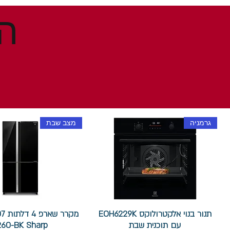
גרמניה
מצב שבת
תנור בנוי אלקטרולוקס EOH6229K
עם תוכנית שבת
260-BK Sharp