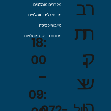
ב
ר
מקררים מומלצים
מדיחי כלים מומלצים
ת
ת
מייבשי כביסה
מכונות כביסה מומלצות
18:
:
ק
00
–
צ
ש
09:
ו
ר
טל. 072-