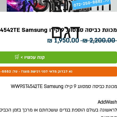
ההזמנה
מוצר או
072-250-8882 .
דגם
מכונת כביסה סמסונג 9 קילו WW9ST4542TE Samsung
מחיר
מחיר
 ‏2,200.00 ‏₪ 
רגיל
מבצע
קנה עכשיו > 🛒
נא לבדוק מלאי לפני רכישת מוצר! - טל: 072-250-8882
מכונת כביסה סמסונג 9 קילו WW9ST4542TE Samsung
AddWash
לראשונה בעולם הוספת בגדים ששכחתם או מרכך בזמן הכביסה 