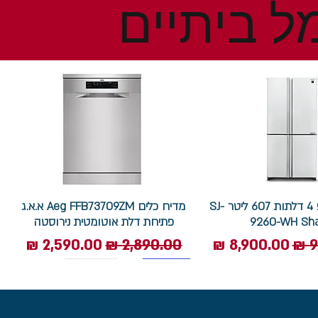
ל ביתיים
מקרר שארפ 4 דלתות 607 ליטר SJ-
מדיח כלים Aeg FFB73709ZM א.א.ג
9260-WH Sh
פתיחת דלת אוטומטית נירוסטה
ל
מחיר מבצע
מחיר רגיל
מחיר מבצע
7.5 ק"ג