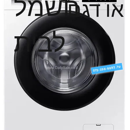
חשמל
או דגם
לבית
טל
072-250-8882 .