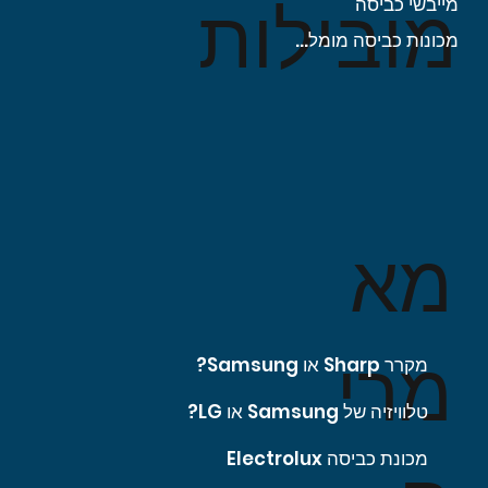
מובילות
מייבשי כביסה
מכונות כביסה מומלצות
מא
מרי
מקרר Sharp או Samsung?
טלוויזיה של Samsung או LG?
מכונת כביסה Electrolux