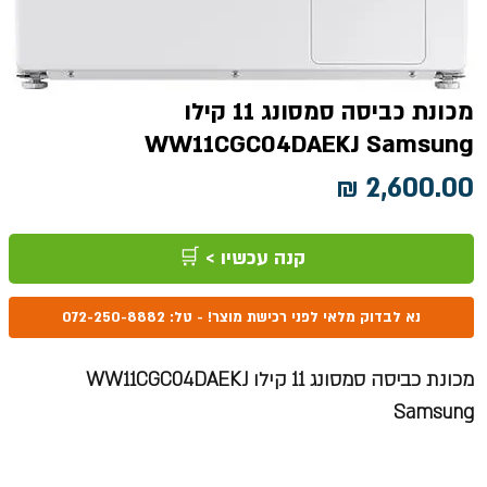
מכונת כביסה סמסונג 11 קילו
WW11CGC04DAEKJ Samsung
מחיר
קנה עכשיו > 🛒
נא לבדוק מלאי לפני רכישת מוצר! - טל: 072-250-8882
מכונת כביסה סמסונג 11 קילו WW11CGC04DAEKJ
Samsung