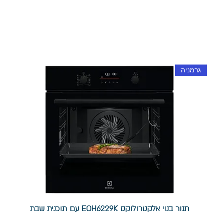
גרמניה
תנור בנוי אלקטרולוקס EOH6229K עם תוכנית שבת