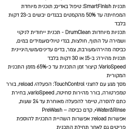
תכנית SmartFinish
: טיפול באדים; תוכנית מיוחדת
המפחיתה עד 50% מהקמטים בבגדים יבשים ב-23 דקות
בלבד
תכניות מיוחדות:
DrumClean
- תכנית ייחודית לניקוי
ושמירה על התוף, חולצות, בגדי טיולים/עמידים במים,
כביסה מהירה/מעורבת, צמר, בדים עדינים/משי,היגיינית
תכנית מהירה: ב-15 או 30 דקות בלבד
VarioSpeed
: קיצור זמן התכנית עד כ-65% מזמן התכנית
המקורית
מסך מגע עם לחצני TouchControl: הפעלה/ reload, בורר
טמפרטורה, בורר מהירות סחיטה, varioSpeed, בחירת
כתם להסרה, טיימר להפעלה מאוחרת עד 24 שעות,
Water&Rinse+, קדם כביסה – PreWash
אפשרות reload: אפשרות השהיית התכנית להוספת
פריטים גם לאחר תחילת התכנית