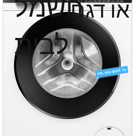
חשמל
או דגם
לבית
טל
072-250-8882 .