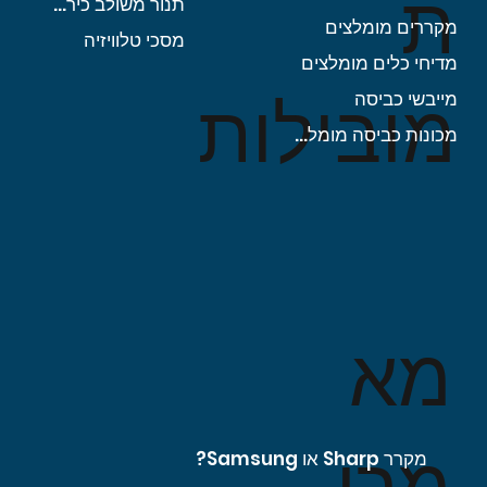
ת
תנור משולב כיריים
מקררים מומלצים
מסכי טלוויזיה
מדיחי כלים מומלצים
מובילות
מייבשי כביסה
מכונות כביסה מומלצות
מא
מרי
מקרר Sharp או Samsung?