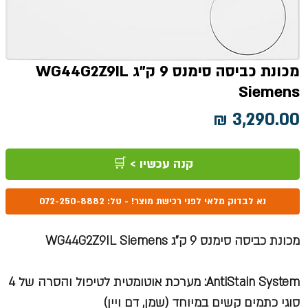
מכונת כביסה סימנס 9 ק"ג WG44G2Z9IL
Siemens
מחיר
קנה עכשיו > 🛒
נא לבדוק מלאי לפני רכישת מוצר! - טל: 072-250-8882
מכונת כביסה סימנס 9 ק"ג WG44G2Z9IL Siemens
AntiStain System
: מערכת אוטומטית לטיפול והסרה של 4
סוגי כתמים קשים במיוחד (שמן, דם ויין)