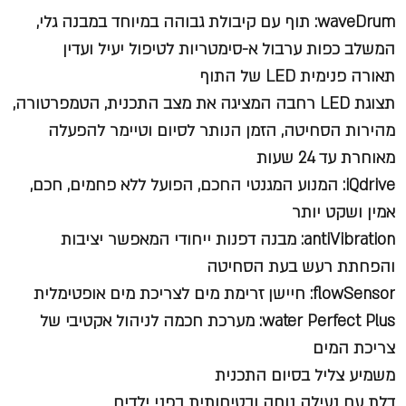
waveDrum: תוף עם קיבולת גבוהה במיוחד במבנה גלי,
המשלב כפות ערבול א-סימטריות לטיפול יעיל ועדין
תאורה פנימית LED של התוף
תצוגת LED רחבה המציגה את מצב התכנית, הטמפרטורה,
מהירות הסחיטה, הזמן הנותר לסיום וטיימר להפעלה
מאוחרת עד 24 שעות
iQdrive: המנוע המגנטי החכם, הפועל ללא פחמים, חכם,
אמין ושקט יותר
antiVibration: מבנה דפנות ייחודי המאפשר יציבות
והפחתת רעש בעת הסחיטה
flowSensor: חיישן זרימת מים לצריכת מים אופטימלית
water Perfect Plus: מערכת חכמה לניהול אקטיבי של
צריכת המים
משמיע צליל בסיום התכנית
דלת עם נעילה נוחה ובטיחותית בפני ילדים