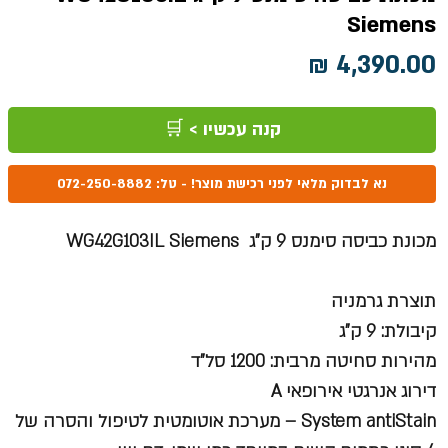
Siemens
מחיר
קנה עכשיו > 🛒
נא לבדוק מלאי לפני רכישת מוצר! - טל: 072-250-8882
מכונת כביסה סימנס 9 ק"ג WG42G103IL Siemens
תוצרת גרמניה
קיבולת: 9 ק"ג
מהירות סחיטה מרבית: 1200 סל"ד
דירוג אנרגטי אירופאי A
System antiStain
– מערכת אוטומטית לטיפול והסרה של