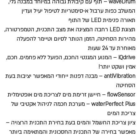
waveDrum
– תוף עם קיבולת גבוהה במיוחד במבנה גלי,
המשלב כפות ערבול א-סימטריות לטיפול יעיל ועדין
תאורה פנימית LED של התוף
תצוגת LED רחבה
המציגה את מצב התכנית, הטמפרטורה,
מהירות הסחיטה, הזמן הנותר לסיום וטיימר להפעלה
מאוחרת עד 24 שעות
iQdrive
– המנוע המגנטי החכם, הפועל ללא פחמים. חכם,
אמין ושקט יותר!
antiVibration
– מבנה דפנות ייחודי המאפשר יציבות בעת
הסחיטה
flowSensor
– חיישן זרימת מים לצריכת מים אופטימלית
waterPerfect Plus
– מערכת חכמה לניהול אקטיבי של
צריכת המים
ציון צריכת החשמל והמים בעת בחירת התכנית הרצויה –
מאפשר בחירה של התכנית החסכונית והמתאימה ביותר