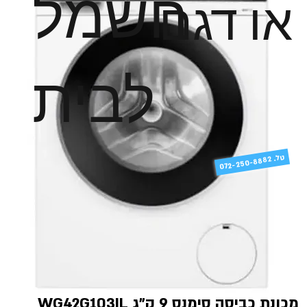
חשמל
או דגם
לבית
טל
072-250-8882 .
מכונת כביסה סימנס 9 ק"ג WG42G103IL