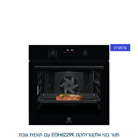
גרמניה
תנור בנוי אלקטרולוקס EOH6229K עם תוכנית שבת