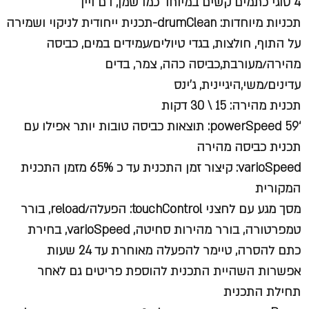
4 סוגי כתמים קשים במיוחד כמו שמן, דם ויין
תכניות מיוחדות:
drumClean-תכנית ייחודית לניקוי ושמירה
על התוף, חולצות, בגדי טיולים/עמידים במים, כביסה
מהירה/מעורבת,כביסה כהה, צמר, בדים
עדינים/משי,היגיינית, ג’ינס
תכנית מהירה: 15 \ 30 דקות
‘59 powerSpeed:
תוצאות כביסה טובות יותר אפילו עם
תכנית כביסה מהירה
varioSpeed
: קיצור זמן התכנית עד כ 65% מזמן התכנית
המקורית
מסך מגע עם לחצני touchControl:
הפעלה/reload, בורר
טמפרטורה, בורר מהירות סחיטה, varioSpeed, בחירת
כתם להסרה, טיימר להפעלה מאוחרת עד 24 שעות
אפשרות השהיית התכנית להוספת פריטים גם לאחר
תחילת התכנית