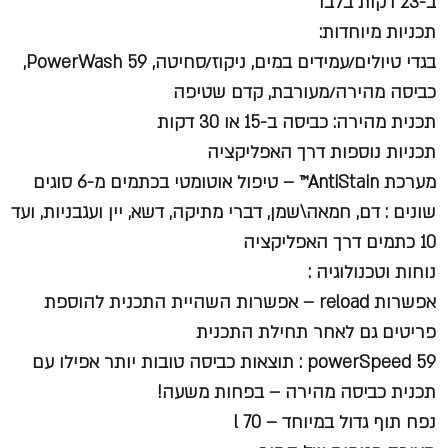
ב-23 דקות בלבד
תכניות מיוחדות:
בגדי טיולים/עמידים במים, ניקוז/סחיטה, PowerWash 59,
כביסה מהירה/מעורבת, קדם שטיפה
תכנית מהירה: כביסה ב-15 או 30 דקות
תכניות נוספות דרך האפליקציה
מערכת AntiStain™ – טיפול אוטומטי בכתמים מ-6 סוגים
שונים : דם, חמאה\שמן, דברי מתיקה, דשא, יין ועגבניות, ועד
10 כתמים דרך האפליקציה
נוחות וטכנולוגיה :
אפשרות reload – אפשרות השהיית התכנית להוספת
פריטים גם לאחר תחילת התכנית
powerSpeed 59
: תוצאות כביסה טובות יותר אפילו עם
תכנית כביסה מהירה – בפחות משעה!
נפח תוף גדול במיוחד – 70 l