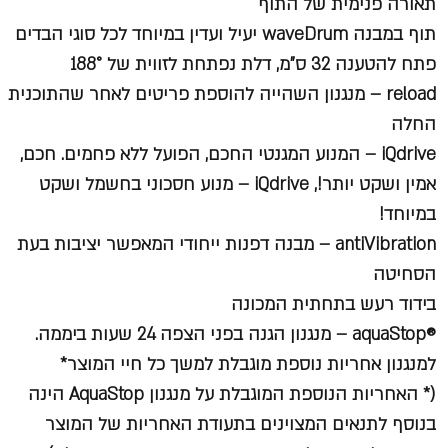
תאורה פנימית של התוף
תוף במבנה waveDrum יעיל ועדין במיוחד לכל סוגי הבדים
פתח להטענה 32 ס"מ, דלת נפתחת לזווית של 188°
reload – מנגנון השהייה להוספת פריטים לאחר שהתוכנית
החלה
iQdrive – המנוע המגנטי החכם, הפועל ללא פחמים. חכם,
אמין ושקט יותר!, iQdrive – מנוע חסכוני בחשמל ושקט
במיוחד!
antiVibration – מבנה דפנות ייחודי המאפשר יציבות בעת
הסחיטה
בידוד רעש בתחתית המכונה
®aquaStop – מנגנון הגנה בפני הצפה 24 שעות ביממה.
למנגנון אחריות נוספת מוגבלת למשך כל חיי המוצר*
(* האחריות הנוספת המוגבלת על מנגנון AquaStop הינה
בנוסף לתנאים המצוינים בתעודת האחריות של המוצר