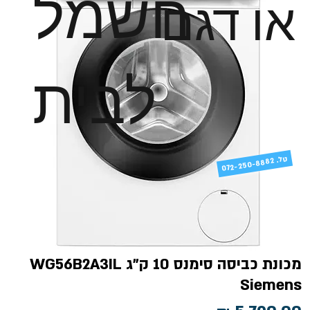
חשמל
או דגם
לבית
טל
072-250-8882 .
מכונת כביסה סימנס 10 ק"ג WG56B2A3IL
Siemens