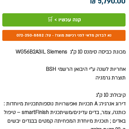
מחיר
קנה עכשיו > 🛒
נא לבדוק מלאי לפני רכישת מוצר! - טל: 072-250-8882
מכונת כביסה סימנס 10 ק"ג WG56B2A3IL Siemens
אחריות לשנה ע׳׳י היבואן הרשמי BSH
תוצרת גרמניה
קיבולת: 10 ק"ג
דירוג אנרגיה: A תכניות ואפשרויות נוספותתכניות מיוחדות :
כותנה, צמר, בדים עדינים/משיתכנית smartFinish – טיפול
באדים ; תוכנית מיוחדת המפחיתה קמטים בבגדים יבשים