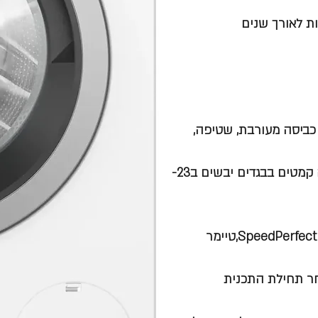
ינים, סינתטי, כביסה מעורבת, שטיפה,
תכנית Assist Iron – טיפול באדים ; תוכנית מיוחדת המפחיתה קמטים בבגדים יבשים ב23-
לחצני TouchControl: בורר מהירות סחיטה, בורר טמפרטורה, SpeedPerfect,טיימר