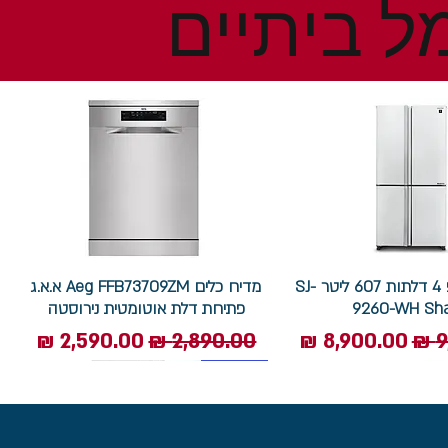
ל ביתיים
מקרר שארפ 4 דלתות 607 ליטר SJ-
מדיח כלים Aeg FFB73709ZM א.א.ג
9260-WH Sh
פתיחת דלת אוטומטית נירוסטה
ל
מחיר מבצע
מחיר רגיל
מחיר מבצע
7.5 ק"ג