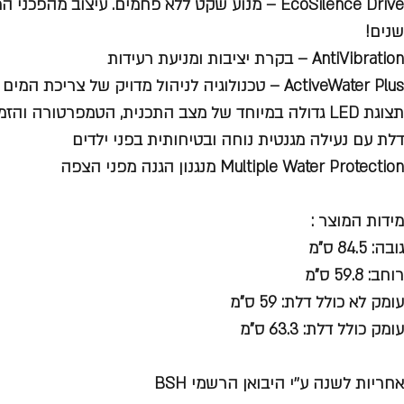
EcoSilence Drive – מנוע שקט ללא פחמים. עיצוב מהפ
שנים!
AntiVibration – בקרת יציבות ומניעת רעידות
ActiveWater Plus – טכנולוגיה לניהול מדויק של צריכת המים
תצוגת LED גדולה במיוחד של מצב התכנית, הטמפרטורה והזמן הנותר לסיום
דלת עם נעילה מגנטית נוחה ובטיחותית בפני ילדים
Multiple Water Protection מנגנון הגנה מפני הצפה
מידות המוצר
:
גובה: 84.5 ס"מ
רוחב: 59.8 ס"מ
עומק לא כולל דלת: 59 ס"מ
עומק כולל דלת: 63.3 ס"מ
אחריות לשנה ע׳׳י היבואן הרשמי BSH