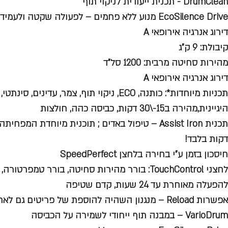
DrumClean - תכנית ייעודית לניקוי תוף
EcoSilence Drive מנוע ללא פחמים – לפעולה שקטה ולעמידות לאורך שנים
דירוג אנרגיה אירופאי A
קיבולת: 9 ק"ג
מהירות סחיטה מרבית: 1200 סל"ד
דירוג אנרגיה אירופאי A
תכניות מיוחדות*: כותנה, ECO, ניקוי תוף, צמר, עד
היגיינית,מהירה ב15-\30 דקות, כביסה כהה, חולצות
דקות בלבד!
חיסכון בזמן ע"י בחירה בלחצן SpeedPerfect
להפעלה מאוחרת עד 24 שעות, קדם שטיפה
אפשרות Reload – מנגנון השהיה להוספת של פריטים גם לאחר תחילת התכנית
VarioDrum – במבנה תוף ייחודי לשמירה על הכביסה