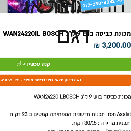
ההזמנה
מוצר או
072-250-8882 .
דגם
מכונת כביסה בוש 9 ק"ג WAN24220IL BOSCH
מחיר
קנה עכשיו > 🛒
נא לבדוק מלאי לפני רכישת מוצר! - טל: 072-250-8882
מכונת כביסה בוש 9 ק"ג WAN24220ILBOSCH
Iron Assist תכנית חדשנית המפחיתה קמטים ב 23 דקות
תכנית מהירה : 30/15 דקות