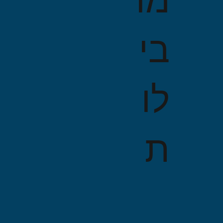
בי
לו
ת