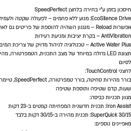
חיסכון בזמן ע"י בחירה בלחצן SpeedPerfect
EcoSilence Drive: מנוע ללא פחמים – לפעולה שקטה ולעמידות לאורך שנים
אפשרות Reload – מנגנון השהיה להוספת של פריטים גם לאחר תחילת התכנית
AntiVibration – בקרת יציבות ומניעת רעידות
Active Water Plus – טכנולוגיה לניהול מדויק של צריכת המים
תצוגת LED גדולה במיוחד של מצב התכנית, הטמפרטורה, 
לסיום
לחצני TouchControl:
שעות, קדם שטיפה ותוספת שטיפה
מגוון תכניות כביסה:
Iron Assist: תכנית חדשנית המפחיתה קמטים ב-23 דקות
SuperQuick 30/15: תכנית מהירה ב-30/15 דקות בלבד
מאפיינים נוספים: