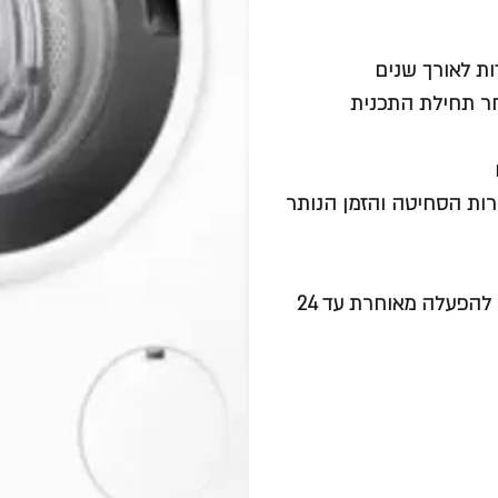
מהירות הסחיטה והזמן הנותר
בורר מהירות סחיטה, בורר טמפרטורה, SpeedPerfect, טיימר להפעלה מאוחרת עד 24