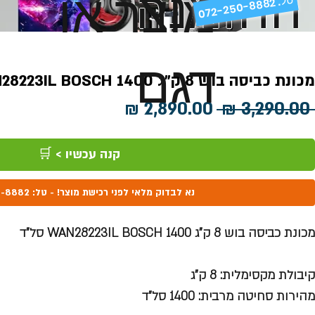
ההזמנה
מוצר או
072-250-8882 .
דגם
מכונת כביסה בוש 8 ק"ג WAN28223IL BOSCH 1400 סל"ד
מחיר
מחיר
 ‏3,290.00 ‏₪ 
רגיל
מבצע
קנה עכשיו > 🛒
נא לבדוק מלאי לפני רכישת מוצר! - טל: 072-250-8882
מכונת כביסה בוש 8 ק"ג WAN28223IL BOSCH 1400 סל"ד
קיבולת מקסימלית: 8 ק”ג
מהירות סחיטה מרבית: 1400 סל”ד