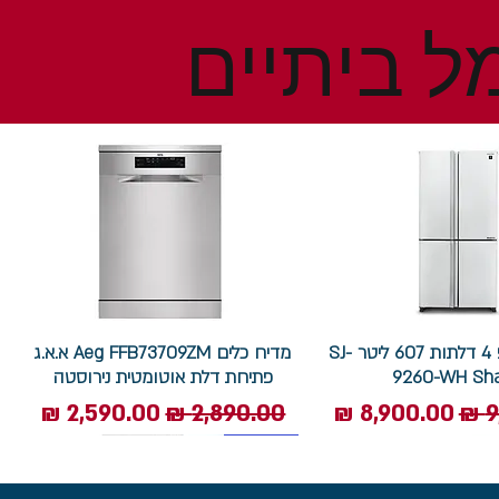
ל ביתיים
מקרר שארפ 4 דלתות 607 ליטר SJ-
מדיח כלים Aeg FFB73709ZM א.א.ג
9260-WH Sh
פתיחת דלת אוטומטית נירוסטה
ל
מחיר מבצע
מחיר רגיל
מחיר מבצע
7.5 ק"ג