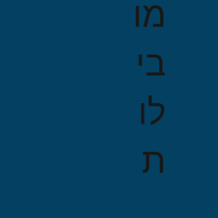
מו
בי
לו
ת