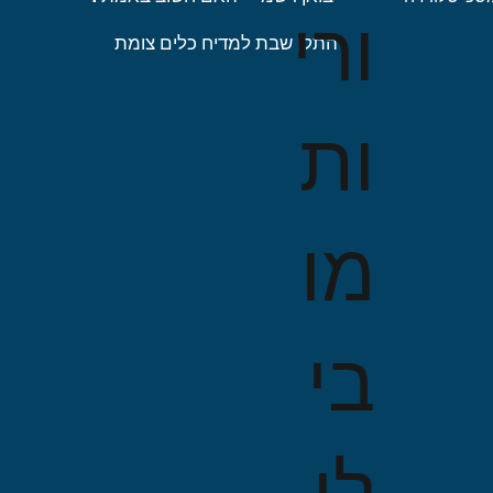
ורי
התקן שבת למדיח כלים צומת
ות
מו
בי
לו