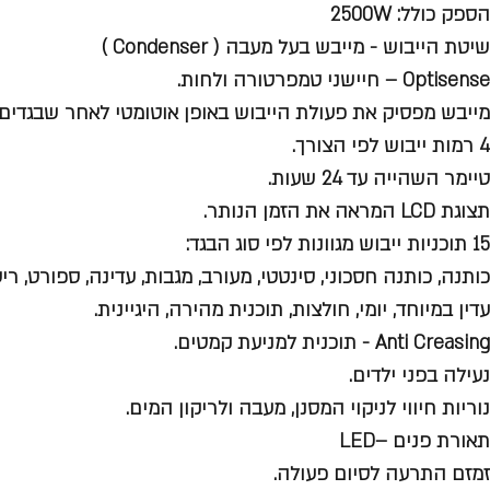
הספק כולל: 2500W
שיטת הייבוש - מייבש בעל מעבה ( Condenser )
Optisense – חיישני טמפרטורה ולחות.
מייבש מפסיק את פעולת הייבוש באופן אוטומטי לאחר שבגדים 
4 רמות ייבוש לפי הצורך.
טיימר השהייה עד 24 שעות.
תצוגת LCD המראה את הזמן הנותר.
15 תוכניות ייבוש מגוונות לפי סוג הבגד:
כותנה, כותנה חסכוני, סינטטי, מעורב, מגבות, עדינה, ספורט, ריענו
עדין במיוחד, יומי, חולצות, תוכנית מהירה, היגיינית.
Anti Creasing - תוכנית למניעת קמטים.
נעילה בפני ילדים.
נוריות חיווי לניקוי המסנן, מעבה ולריקון המים.
תאורת פנים –LED
זמזם התרעה לסיום פעולה.