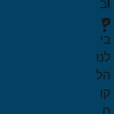
וב
?
ש
בי
לנו
הל
קו
ח