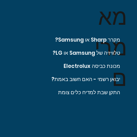
מא
מרי
מקרר Sharp או Samsung?
טלוויזיה של Samsung או LG?
מכונת כביסה Electrolux
ם
יבואן רשמי - האם חשוב באמת?
התקן שבת למדיח כלים צומת