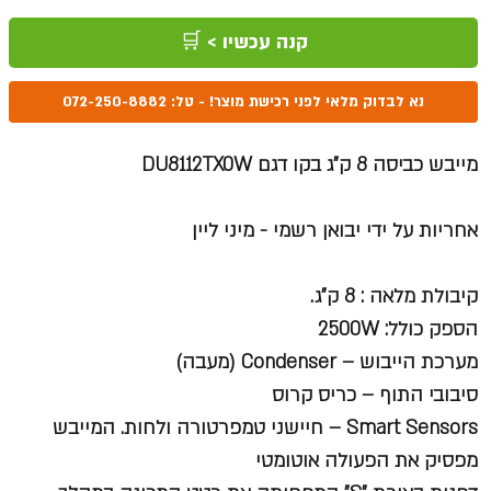
קנה עכשיו > 🛒
נא לבדוק מלאי לפני רכישת מוצר! - טל: 072-250-8882
מייבש כביסה 8 ק"ג בקו דגם DU8112TX0W
אחריות על ידי יבואן רשמי - מיני ליין
קיבולת מלאה : 8 ק"ג.
הספק כולל: 2500W
מערכת הייבוש – Condenser (מעבה)
סיבובי התוף – כריס קרוס
Smart Sensors – חיישני טמפרטורה ולחות. המייבש
מפסיק את הפעולה אוטומטי