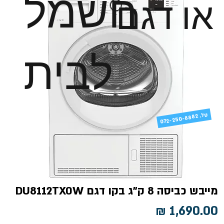
חשמל
או דגם
לבית
טל
072-250-8882 .
מייבש כביסה 8 ק"ג בקו דגם DU8112TX0W
מחיר