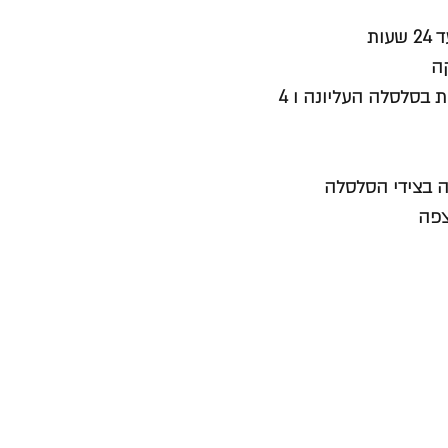
ות
טעינה נוחה עם מערכת סלסלות 2R , בעלת 2 מחיצות מתקפלות בסלסלה העליונה ו 4