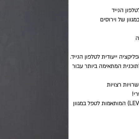
נה הטבליות, easyStart – המלצה לתוכנית המתאימה ביותר עבור
Tested Hygiene Quality -תוכניות מאושרות (3 LEVEL + 1 LEVEL) המותאמות לטפל במגוון