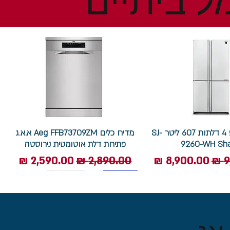
ל ביתיים
מקרר שארפ 4 דלתות 607 ליטר SJ-
מדיח כלים Aeg FFB73709ZM א.א.ג
9260-WH Sh
פתיחת דלת אוטומטית נירוסטה
ל
מחיר מבצע
מחיר רגיל
מחיר מבצע
7.5 ק"ג