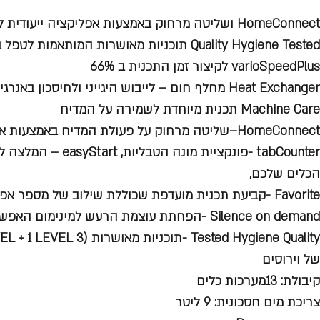
HomeConnect ושליטה מרחוק באמצעות אפליקציה ייעודית לטלפון הנייד
Quality Hygiene Tested תוכניות מאושרות המותאמות לטפל במגוון של וירוסים
varioSpeedPlus לקיצור זמן התכנית ב 66%
Heat Exchanger מחלף חום – לייבוש היגייני ולחיסכון באנרגיה
Machine Care תכנית מיוחדת לשמירה על המדיח
HomeConnect–שליטה מרחוק על פעולת המדיח באמצעות אפליקציה ייעודית לטלפון הנייד.
tabCounter -פונקציית מו
הכלים שלכם,
Favorite -קביעת תכנית מועדפת שכוללת שילוב של מספר אפשרויות רצויות
Silence on demand -הפחתת עוצמת הרעש למינימום האפשרי!
של וירוסים
קיבולת: 13מערכות כלים
צריכת מים חסכונית: 9 ליטר