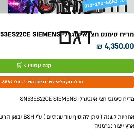
ההזמנה
מוצר או
072-250-8882 .
דגם
מדיח סימנס חצי אינטגרלי SN53ES22CE SIEMENS​​​​​​​
מחיר
קנה עכשיו > 🛒
נא לבדוק מלאי לפני רכישת מוצר! - טל: 072-250-8882
מדיח סימנס חצי אינטגרלי SN53ES22CE SIEMENS
אחריות לשנה ( ניתן להוסיף עוד שנתיים ) ע"י
BSH
יבואן הרש
ארץ ייצור : גרמניה