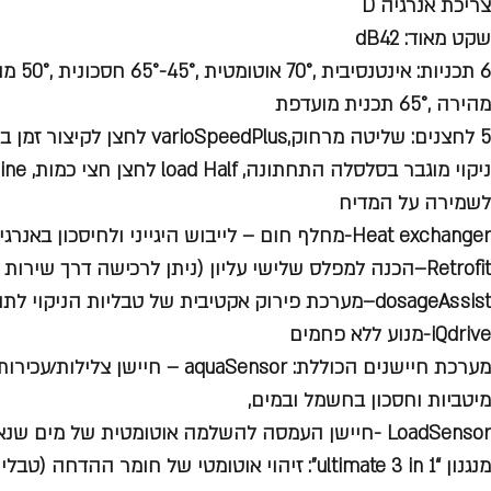
צריכת אנרגיה D
שקט מאוד: dB42
מהירה ,65° תכנית מועדפת
לשמירה על המדיח
Heat exchanger-מחלף חום – לייבוש היגייני ולחיסכון באנרגיה
Retrofit–הכנה למפלס שלישי עליון (ניתן לרכישה דרך שירות BSH)
dosageAssist–מערכת פירוק אקטיבית של טבליות הניקוי לתוצאות מיטביות
iQdrive-מנוע ללא פחמים
מערכת חיישנים הכוללת: aquaSensor – חי
מיטביות וחסכון בחשמל ובמים,
LoadSensor -חיישן העמסה להשלמה אוטומטית של מים שנאגרו בטעות בתוך הכלים
מנגנון “ultimate 3 in 1”: זיהוי אוטומטי של חומר ה