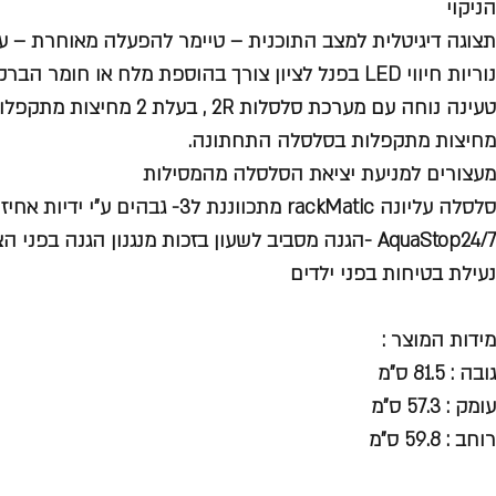
הניקוי
תצוגה דיגיטלית למצב התוכנית – טיימר להפעלה מאוחרת – עד 24 שע
נוריות חיווי LED בפנל לציון צורך בהוספת מלח או חומר הברקה
מחיצות מתקפלות בסלסלה התחתונה.
מעצורים למניעת יציאת הסלסלה מהמסילות
סלסלה עליונה rackMatic מתכווננת ל3- גבהים ע"י ידיות אחיזה בצידי הסלסלה
AquaStop24/7 -הגנה מסביב לשעון בזכות מנגנון הגנה בפני הצפה
נעילת בטיחות בפני ילדים
מידות המוצר :
גובה : 81.5 ס"מ
עומק : 57.3 ס"מ
רוחב : 59.8 ס"מ