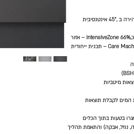
6 תכניות: אינטנסיבית ,70° אוטומטית ,45°-65° חסכונית ,50° מהירה ב ,45° אינטנסיבית
5 לחצנים: שליטה מרחוק,varioSpeedPlus לחצן לקיצור זמן בכ,66% intensiveZone – אזור
ניקוי מוגבר בסלסלה התחתונה, load Half לחצן חצי כמות, Care Machine – תכנית ייחודית
ישן צלילות/עכירות המים לקבלת תוצאות
הדחה (טבליה, נוזל, אבקה) והתאמת תהליך