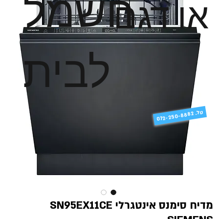
חשמל
או דגם
לבית
טל
072-250-8882 .
מדיח סימנס אינטגרלי SN95EX11CE