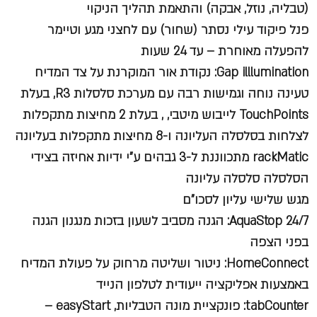
(טבליה, נוזל, אבקה) והתאמת תהליך הניקוי
פנל פיקוד עילי נסתר (שחור) עם לחצני מגע וטיימר
להפעלה מאוחרת – עד 24 שעות
Gap illlumination: נקודת אור המוקרנת על צד המדיח
טעינה נוחה וגמישות רבה עם מערכת סלסלות R3, בעלת
TouchPoints לייבוש מיטבי, , בעלת 2 מחיצות מתקפלות
לצלחות בסלסלה העליונה ו-8 מחיצות מתקפלות בעליונה
rackMatic מתכווננת ל-3 גבהים ע"י ידיות אחיזה בצידי
הסלסלה סלסלה עליונה
מגש שלישי עליון לסכו"ם
AquaStop 24/7: הגנה מסביב לשעון בזכות מנגנון הגנה
בפני הצפה
HomeConnect: ניטור ושליטה מרחוק על פעולת המדיח
באמצעות אפליקציה ייעודית לטלפון הנייד
tabCounter: פונקציית מונה הטבליות, easyStart –