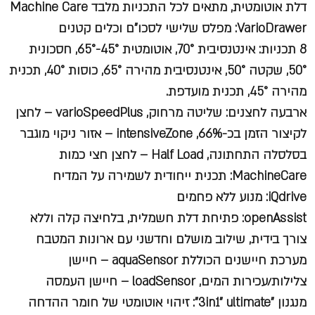
דלת אוטומטית, מתאים לכל התכניות מלבד Machine Care
VarioDrawer: מפלס שלישי לסכו"ם וכלים קטנים
8 תכניות: אינטנסיבית 70°, אוטומטית 45°-65°, חסכונית
50°, שקטה 50°, אינטנסיבית מהירה 65°, כוסות 40°, תכנית
מהירה 45°, תכנית מועדפת.
ארבעה לחצנים: שליטה מרחוק, varioSpeedPlus – לחצן
לקיצור הזמן בכ-66%, intensiveZone – אזור ניקוי מוגבר
בסלסלה התחתונה, Half Load – לחצן חצי כמות
MachineCare: תכנית ייחודית לשמירה על המדיח
iQdrive: מנוע ללא פחמים
openAssist: פתיחת דלת חשמלית, בלחיצה קלה וללא
צורך בידית, שילוב מושלם וחדשני עם ארונות המטבח
מערכת חיישנים הכוללת aquaSensor – חיישן
צלילות/עכירות המים, loadSensor – חיישן העמסה
מנגנון "3in1" ultimate": זיהוי אוטומטי של חומר ההדחה