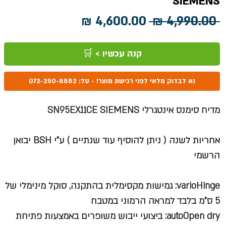
SIEMENS
מחיר
מחיר
 ‏4,990.00 ‏₪ 
רגיל
מבצע
קנה עכשיו > 🛒
נא לבדוק מלאי לפני רכישת מוצר! - טל: 072-250-8882
מדיח סימנס אינטגרלי SN95EX11CE SIEMENS
אחריות לשנה ( ניתן להוסיף עוד שנתיים ) ע"י
BSH
יבואן
הרשמי
varioHinge: גמישות מקסימלית בהתקנה, סוקל מינימלי של
5 ס"מ בלבד למראה הרמוני במטבח
autoOpen dry: ביצועי ייבוש משופרים באמצעות פתיחת