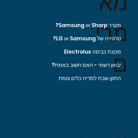
מא
מרי
מקרר Sharp או Samsung?
טלוויזיה של Samsung או LG?
מכונת כביסה Electrolux
ם
יבואן רשמי - האם חשוב באמת?
התקן שבת למדיח כלים צומת