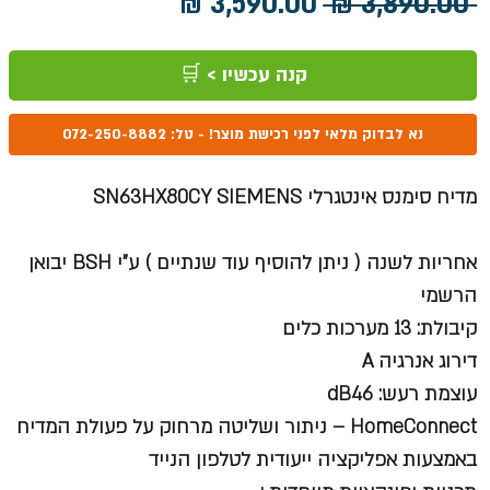
מחיר
מחיר
 ‏3,890.00 ‏₪ 
רגיל
מבצע
קנה עכשיו > 🛒
נא לבדוק מלאי לפני רכישת מוצר! - טל: 072-250-8882
מדיח סימנס אינטגרלי SN63HX80CY SIEMENS
אחריות לשנה ( ניתן להוסיף עוד שנתיים ) ע"י
BSH
יבואן
הרשמי
קיבולת: 13 מערכות כלים
דירוג אנרגיה A
עוצמת רעש: dB46
HomeConnect – ניתור ושליטה מרחוק על פעולת המדיח
באמצעות אפליקציה ייעודית לטלפון הנייד