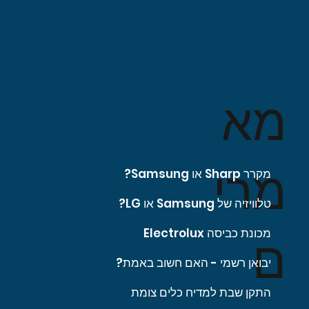
מא
מרי
מקרר Sharp או Samsung?
טלוויזיה של Samsung או LG?
מכונת כביסה Electrolux
ם
יבואן רשמי - האם חשוב באמת?
התקן שבת למדיח כלים צומת