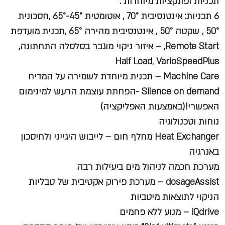
תכניות ופונקציות מיוחדות :
6 תכניות: אינטנסיבית 70° , אוטומטית 45°-65° ,חסכונית
50° , שקטה 50° , אינטנסיבית מהירה 65° ,תכנית מועדפת
Remote Start, – איזור ניקוי מוגבר בסלסלה התחתונה,
Half Load, VarioSpeedPlus
Machine Care – תכנית מיוחדת לשמירה על המדיח
Silence on demand -הפחתת עוצמת הרעש למינימום
האפשרי!(באמצעות האפליקציה)
נוחות וטכנולוגיה
Heat Exchanger מחלף חום – לייבוש היגייני ולחיסכון
באנרגיה
מערכת חכמה לניהול מים ביעילות רבה
dosageAssist – מערכת פירוק אקטיבית של טבליות
הניקוי לתוצאות מיטביות
iQdrive – מנוע ללא פחמים