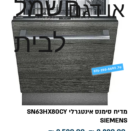
חשמל
או דגם
לבית
טל
072-250-8882 .
מדיח סימנס אינטגרלי SN63HX80CY
SIEMENS