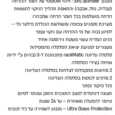
מנגנון "3in1 ultimate": זיהוי אוטומטי של חומר ההדחה
(טבליה, נוזל, אבקה) והתאמת תהליך הניקוי לתוצאות
הדחה מושלמות בכל חומר הדחה שתבחרו
מערכת מסננים צפופה ומשולשת הכוללת פילטר גלי –
לסינון גבוה של מי ההדחה עם ניקוי עצמי
פנים המדיח עשוי משטח נירוסטה אחיד
מעצורים למניעת יציאת הסלסלה מהמסילות
סלסלה עליונה rackMatic מתכווננת ל-3 גבהים ע"י ידיות
אחיזה בצידי הסלסלה
2 מחיצות מתקפלות לצלחות בסלסלה העליונה
2 מדפים לכוסות בסלסלה העליונה
פנל פיקוד נסתר
תצוגה דיגיטלית למצב התוכנית והזמן שנותר לסיום
טיימר להפעלה מאוחרת – עד 24 שעות
Ultra Glass Protection – מנגנון לשמירה על כלי זכוכית