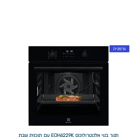
גרמניה
תנור בנוי אלקטרולוקס EOH6229K עם תוכנית שבת