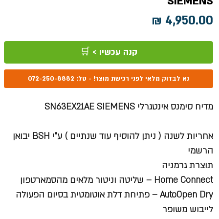
SIEMENS
מחיר
קנה עכשיו > 🛒
נא לבדוק מלאי לפני רכישת מוצר! - טל: 072-250-8882
מדיח סימנס אינטגרלי SN63EX21AE SIEMENS
אחריות לשנה ( ניתן להוסיף עוד שנתיים ) ע"י
BSH
יבואן
הרשמי
תוצרת גרמניה
Home Connect
– שליטה וניטור מלאים מהסמארטפון
AutoOpen Dry
– פתיחת דלת אוטומטית בסיום הפעולה
לייבוש משופר