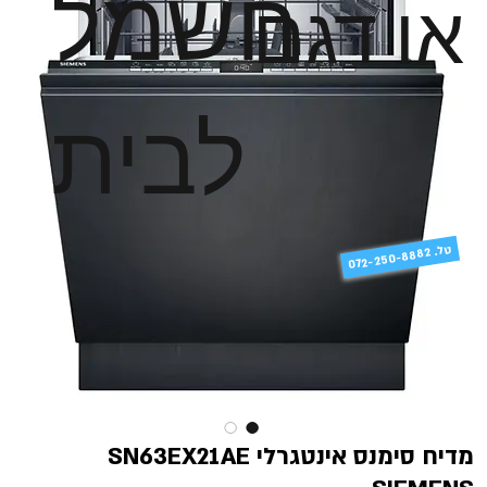
חשמל
או דגם
לבית
טל
072-250-8882 .
מדיח סימנס אינטגרלי SN63EX21AE