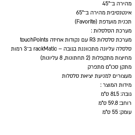
מהירה ב־45°
אינטנסיבית מהירה ב־65°
תכנית מועדפת (Favorite)
מערכת הסלסלות :
מערכת סלסלות R3 עם נקודות אחיזה touchPoints
סלסלה עליונה מתכווננת בגובה – rackMatic ב־3 רמות
מחיצות מתקפלות (2 תחתונות, 8 עליונות)
מתקן סכו"ם מתפרק
מעצורים למניעת יציאת סלסלות
מידות המוצר :
גובה: 81.5 ס"מ
רוחב: 59.8 ס"מ
עומק: 55 ס"מ