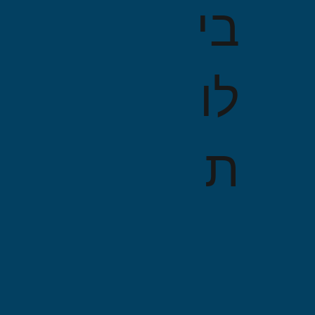
בי
לו
ת