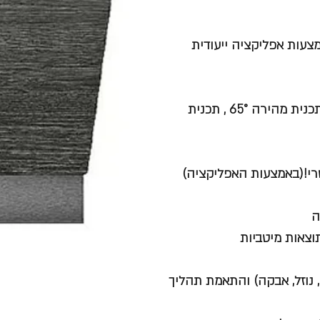
 באמצעות אפליקציה ייעודית
5 תכניות: אינטנסיבית 70° , אוטומטית 45°-65° ,חסכונית 50° , תכנית מהירה 65° , תכנית
ה (טבליה, נוזל, אבקה) והתאמת תהליך