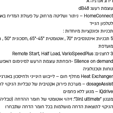
דירוג אנרגיה A
עוצמת רעש: dB48
HomeConnect – ניתור ושליטה מרחוק על פעולת המדיח
לטלפון הנייד
תכניות ופונקציות מיוחדות :
מועדפת
3 לחצנים: Remote Start, Half Load, VarioSpeedPlus
Silence on demand -הפחתת עוצמת הרעש למינימום האפשרי!(באמצעות האפליקציה)
נוחות וטכנולוגיה
Heat Exchanger מחלף חום – לייבוש היגייני ולחיסכון באנרגיה
dosageAssist – מערכת פירוק אקטיבית של טבליות הניקוי לתוצאות מיטביות
iQdrive – מנוע ללא פחמים
מנגנון "3in1 ultimate": זיהוי אוטומטי של חומר ההדח
הניקוי לתוצאות הדחה מושלמות בכל חומר הדחה שתבחרו