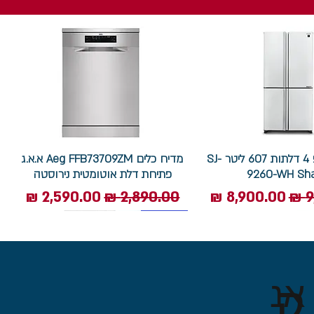
מקרר שארפ 4 דלתות 607 ליטר SJ-
מדיח כלים Aeg FFB73709ZM א.א.ג
9260-WH Sh
פתיחת דלת אוטומטית נירוסטה
ל
מחיר מבצע
מחיר רגיל
מחיר מבצע
7.5 ק"ג
ק
אנ