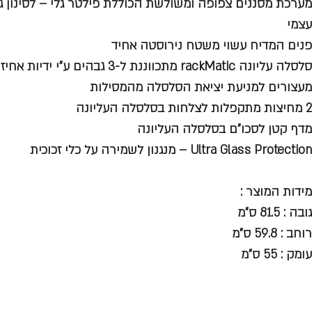
מערכת מסננים צפופה ומשולשת הכוללת פילטר גלי – לסינון ג
עצמי
פנים המדיח עשוי משטח נירוסטה אחיד
סלסלה עליונה rackMatic מתכווננת ל-3 גבהים ע"י ידיות אחיזה בצידי הסלסלה
מעצורים למניעת יציאת הסלסלה מהמסילות
2 מחיצות מתקפלות לצלחות בסלסלה העליונה
מדף קטן לסכו"ם בסלסלה העליונה
Ultra Glass Protection – מנגנון לשמירה על כלי זכוכית
מידות המוצר :
גובה : 81.5 ס"מ
רוחב : 59.8 ס"מ
עומק : 55 ס"מ