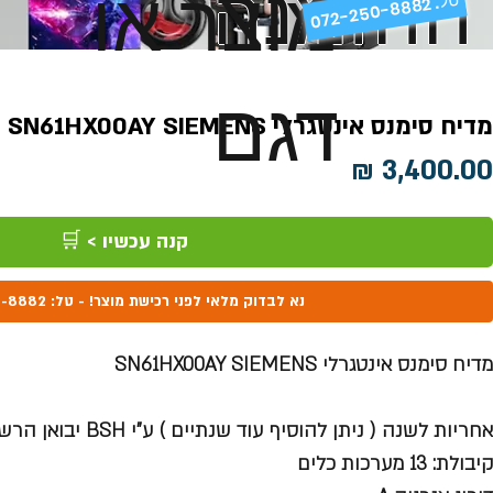
ההזמנה
מוצר או
072-250-8882 .
דגם
מדיח סימנס אינטגרלי SN61HX00AY SIEMENS
מחיר
קנה עכשיו > 🛒
נא לבדוק מלאי לפני רכישת מוצר! - טל: 072-250-8882
מדיח סימנס אינטגרלי SN61HX00AY SIEMENS
אחריות לשנה ( ניתן להוסיף עוד שנתיים ) ע"י
BSH
יבואן הרש
קיבולת: 13 מערכות כלים