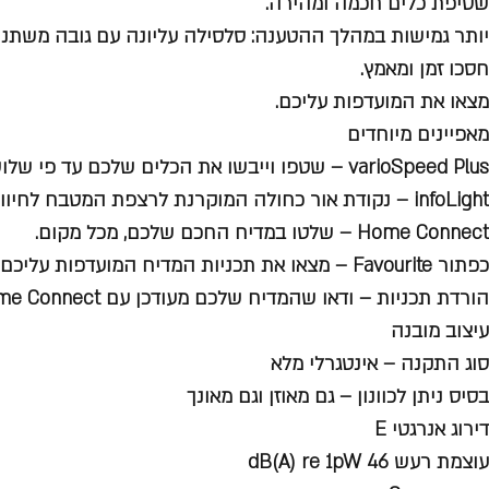
שטיפת כלים חכמה ומהירה.
יותר גמישות במהלך ההטענה: סלסילה עליונה עם גובה משתנה
חסכו זמן ומאמץ.
מצאו את המועדפות עליכם.
מאפיינים מיוחדים
varioSpeed Plus – שטפו וייבשו את הכלים שלכם עד פי שלוש פעמים מהר יותר.
infoLight – נקודת אור כחולה המוקרנת לרצפת המטבח לחיווי כשהמדיח פועל
Home Connect – שלטו במדיח החכם שלכם, מכל מקום.
כפתור Favourite – מצאו את תכניות המדיח המועדפות עליכם מהר יותר.
הורדת תכניות – ודאו שהמדיח שלכם מעודכן עם Home Connect.
עיצוב מובנה
סוג התקנה – אינטגרלי מלא
בסיס ניתן לכוונון – גם מאוזן וגם מאונך
דירוג אנרגטי E
עוצמת רעש 46 dB(A) re 1pW