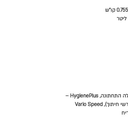
שליטה מרחוק, לחצן intensiveZone – אזור ניקוי מוגבר בסלסלה התחתונה, HygienePlus –
לחצן היגיינה להדחה בחום מוגבר (למשל לבקבוקי תינוקות וקרשי חיתוך), Vario Speed