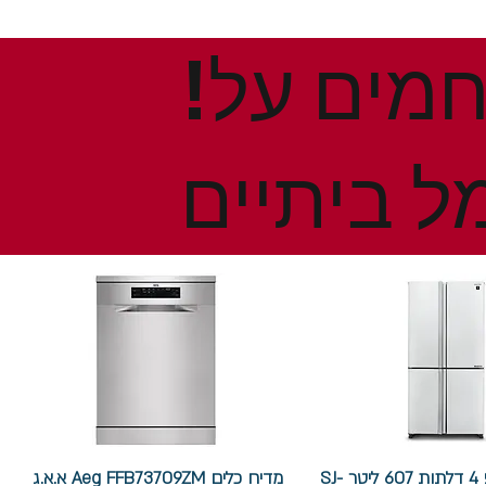
!הנחות ומבצעים חמים על
ל ביתיים
מקרר שארפ 4 דלתות 607 ליטר SJ-
מדיח כלים Aeg FFB73709ZM א.א.ג