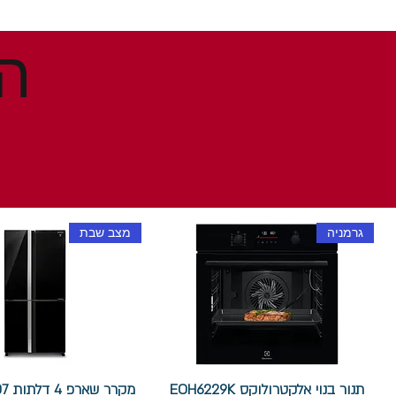
גרמניה
מצב שבת
תנור בנוי אלקטרולוקס EOH6229K