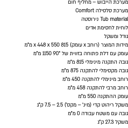
מערכת הייבוש – מחליף חום
מערכת סלסילה Comfort
Tub material נירוסטה
לוחית לחסימת אדים
גודל ומשקל
מידות המוצר (רוחב x עומק) 815 x 448 x 550 מ"מ
עומק עם דלת פתוחה בזווית של 90° 1150 מ"מ
גובה התקנה מינימלי 815 מ"מ
גובה מקסימלי להתקנה 875 מ"מ
רוחב מינימלי להתקנה 450 מ"מ
רוחב מרבי להתקנה 458 מ"מ
עומק ההתקנה 550 מ"מ
משקל ריהוט קדי (מינ' – מקס') 2.5 – 7.5 ק"ג
גובה עם משטח עבודה 0 מ"מ
משקל 27.3 ק"ג