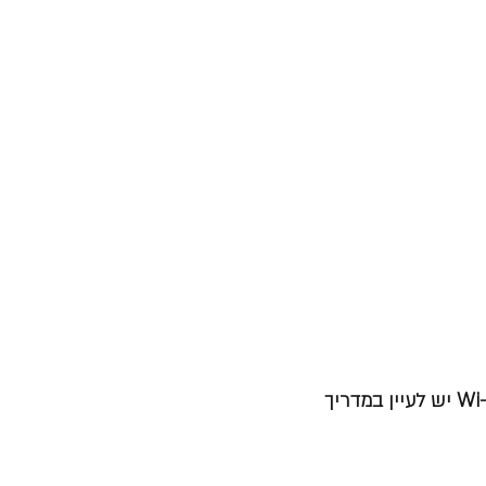
צריכת אנרגיה במצב המתנה/רשת (למידע על כיבוי מודול ה-Wi-Fi יש לעיין במדריך