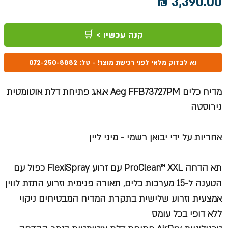
מחיר
קנה עכשיו > 🛒
נא לבדוק מלאי לפני רכישת מוצר! - טל: 072-250-8882
מדיח כלים Aeg FFB73727PM א.א.ג פתיחת דלת אוטומטית
נירוסטה
אחריות על ידי יבואן רשמי - מיני ליין
תא הדחה ProClean™ XXL עם זרוע FlexiSpray כפול עם
הטענה ל-15 מערכות כלים, תאורה פנימית וזרוע התזת לווין
אמצעית וזרוע שלישית בתקרת המדיח המבטיחים ניקוי
ללא דופי בכל עומס