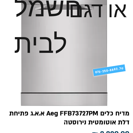
חשמל
או דגם
לבית
טל
072-250-8882 .
מדיח כלים Aeg FFB73727PM א.א.ג פתיחת
דלת אוטומטית נירוסטה