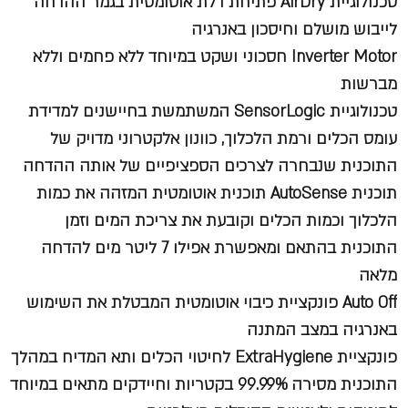
טכנולוגיית AirDry פתיחת דלת אוטומטית בגמר ההדחה
לייבוש מושלם וחיסכון באנרגיה
Inverter Motor חסכוני ושקט במיוחד ללא פחמים וללא
מברשות
טכנולוגיית SensorLogic המשתמשת בחיישנים למדידת
עומס הכלים ורמת הלכלוך, כוונון אלקטרוני מדויק של
התוכנית שנבחרה לצרכים הספציפיים של אותה ההדחה
תוכנית AutoSense תוכנית אוטומטית המזהה את כמות
הלכלוך וכמות הכלים וקובעת את צריכת המים וזמן
התוכנית בהתאם ומאפשרת אפילו 7 ליטר מים להדחה
מלאה
Auto Off פונקציית כיבוי אוטומטית המבטלת את השימוש
באנרגיה במצב המתנה
פונקציית ExtraHygiene לחיטוי הכלים ותא המדיח במהלך
התוכנית מסירה 99.99% בקטריות וחיידקים מתאים במיוחד