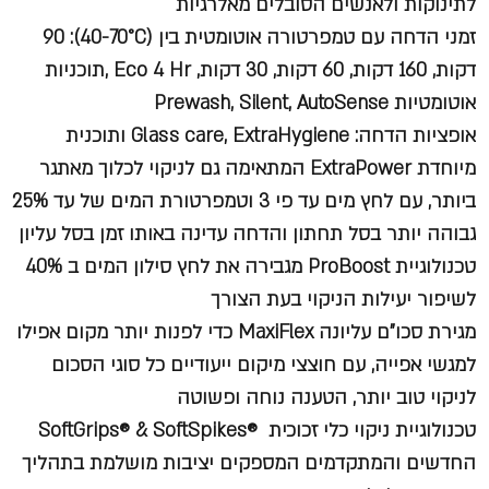
לתינוקות ולאנשים הסובלים מאלרגיות
זמני הדחה עם טמפרטורה אוטומטית בין (40-70°C): 90
דקות, 160 דקות, 60 דקות, 30 דקות, Eco 4 Hr ,תוכניות
אוטומטיות Prewash, Silent, AutoSense
אופציות הדחה: Glass care, ExtraHygiene ותוכנית
מיוחדת ExtraPower המתאימה גם לניקוי לכלוך מאתגר
ביותר, עם לחץ מים עד פי 3 וטמפרטורת המים של עד 25%
גבוהה יותר בסל תחתון והדחה עדינה באותו זמן בסל עליון
טכנולוגיית ProBoost מגבירה את לחץ סילון המים ב 40%
לשיפור יעילות הניקוי בעת הצורך
מגירת סכו"ם עליונה MaxiFlex כדי לפנות יותר מקום אפילו
למגשי אפייה, עם חוצצי מיקום ייעודיים כל סוגי הסכום
לניקוי טוב יותר, הטענה נוחה ופשוטה
טכנולוגיית ניקוי כלי זכוכית ®SoftGrips® & SoftSpikes
החדשים והמתקדמים המספקים יציבות מושלמת בתהליך