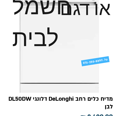
חשמל
או דגם
לבית
טל
072-250-8882 .
מדיח כלים רחב DeLonghi דלונגי DL50DW
לבן