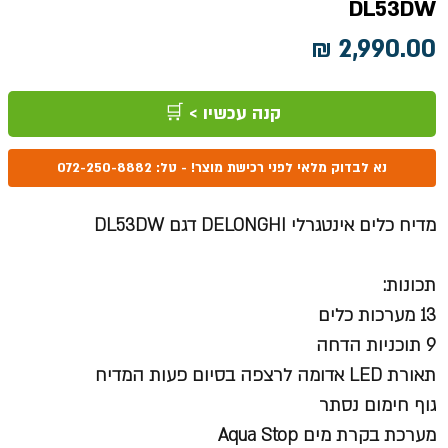
DL53DW
מחיר
קנה עכשיו > 🛒
נא לבדוק מלאי לפני רכישת מוצר! - טל: 072-250-8882
מדיח כלים אינטגרלי DELONGHI דגם DL53DW
תכונות:
13 מערכות כלים
9 תוכניות הדחה
תאורת LED אדומה לרצפה בסיום פעות המדיח
גוף חימום נסתר
מערכת בקרת מים Aqua Stop