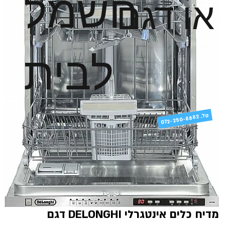
חשמל
או דגם
לבית
טל
072-250-8882 .
מדיח כלים אינטגרלי DELONGHI דגם