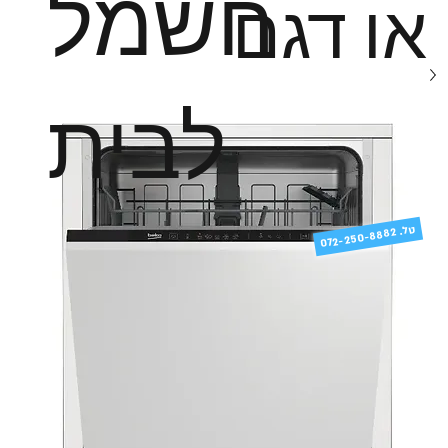
חשמל
או דגם
לבית
טל
072-250-8882 .