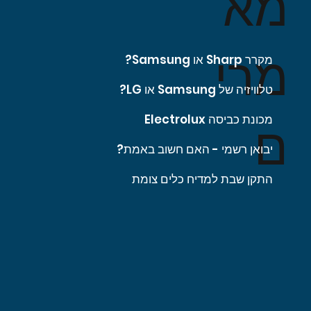
מא
מרי
מקרר Sharp או Samsung?
טלוויזיה של Samsung או LG?
מכונת כביסה Electrolux
ם
יבואן רשמי - האם חשוב באמת?
התקן שבת למדיח כלים צומת