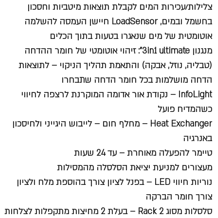
צלילות/עכירות המים לקבלת תוצאות מיטביות וחסכון
בחשמל ובמים, LoadSensor חיישן העמסה להשלמה
אוטומטית של מים שנאגרו בטעות בתוך הכלים
מנגנון 3in1 ultimate": זיהוי אוטומטי של חומר ההדחה
(טבליה, נוזל, אבקה) והתאמת תהליך הניקוי – לתוצאות
הדחה מושלמות בכל חומר הדחה שתבחרו
InfoLight – נקודת אור אדומה המוקרנת לרצפה לחיווי
כשהמדיח פועל
Heat Exchanger – מחלף חום – לייבוש היגייני ולחיסכון
באנרגיה
טיימר להפעלה מאוחרת – עד 24 שעות
מעצורים למניעת יציאת הסלסלה מהמסילות
נוריות חיווי LED – בפנל לציון צורך בהוספת מלח ולציון
צורך חומר הברקה
סלסלות מסוג Rack 2 – בעלת 2 מחיצות מתקפלות לצלחות