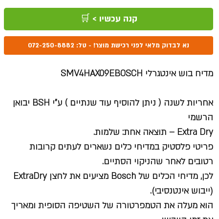
רגיל
מבצע
קנה עכשיו > 🛒
נא לבדוק מלאי לפני רכישת מוצר! - טל: 072-250-8882
מדיח בוש אינטגרלי SMV4HAX09EBOSCH
אחריות לשנה ( ניתן להוסיף עוד שנתיים ) ע"י
BSH
יבואן
הרשמי
Extra Dry – תוצאה אחת: שלמות.
פריטי פלסטיק במדיחי כלים נשארים לעתים קרובות
רטובים לאחר שהניקוי הסתיים.
לכן, מדיחי הכלים של Bosch מציעים את לחצן ExtraDry
(ייבוש אינטנסיבי).
הוא מעלה את הטמפרטורה של השטיפה הסופית ומאריך