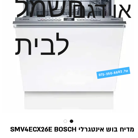
חשמל
או דגם
לבית
טל
072-250-8882 .
מדיח בוש אינטגרלי SMV4ECX26E BOSCH