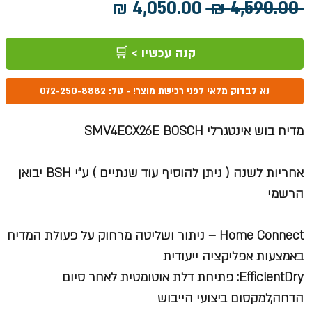
מחיר
מחיר
 ‏4,590.00 ‏₪ 
רגיל
מבצע
קנה עכשיו > 🛒
נא לבדוק מלאי לפני רכישת מוצר! - טל: 072-250-8882
מדיח בוש אינטגרלי SMV4ECX26E BOSCH
אחריות לשנה ( ניתן להוסיף עוד שנתיים ) ע"י
BSH
יבואן
הרשמי
Home Connect – ניתור ושליטה מרחוק על פעולת המדיח
באמצעות אפליקציה ייעודית
EfficientDry: פתיחת דלת אוטומטית לאחר סיום
הדחה,למקסום ביצועי הייבוש