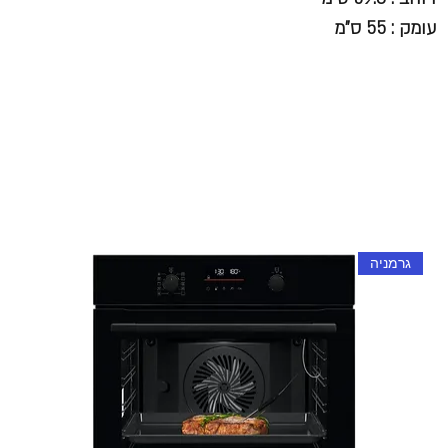
עומק : 55 ס"מ
גרמניה