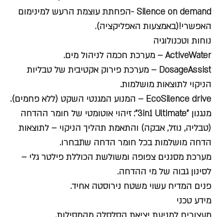
Silence on demand -הפחתת עוצמת הרעש למינימום
האפשרי!(באמצעות האפליקציה).
נוחות וטכנולוגיה
ActiveWater – מערכת חכמה לניהול מים.
DosageAssist – מערכת פירוק אקטיבית של טבליות
הניקוי לתוצאות מושלמות.
EcoSilence drive – המנוע המגנטי השקט (ללא פחמים).
מנגנון "3in1 Ultimate": זיהוי אוטומטי של חומר ההדחה
(טבליה, נוזל, אבקה) והתאמת תהליך הניקוי – לתוצאות
הדחה מושלמות בכל חומר הדחה שתבחרו.
מערכת מסננים צפופה ומשולשת הכוללת פילטר גלי –
לסינון גבוה של מי ההדחה.
פנים המדיח עשוי משטח נירוסטה אחיד.
מידע טכני
מעצורים למניעת יציאת הסלסלה מהמסילות.