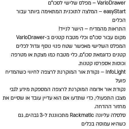
VarioDrawer – מפלס שלישי לסכו"ם
easyStart – המלצה לתוכנית המתאימה ביותר עבור
הכלים
התראות מהמדיח – הישר לנייד!
מקום עבור סכו"ם וכלי מטבח קטנים ב-VarioDrawer
המפלס השלישי מאפשר שטח פנוי נוסף וגדול לכלים
קטנים כדוגמאת סכו"ם, כלי מטבח כמו מצקת או מטרפה
וכוסות אספרסו קטנות.
InfoLight – נקודת אור המוקרנת לרצפה לחיווי כשהמדיח
פועל
נקודת אור אדומה המוקרנת לרצפה המספקת מידע לגבי
מצבו התפעולי, כדי שתדעו אם הוא עדיין עובד או שסיים את
מחזור ההדחה.
סלסלה עליונה Rackmatic מתכווננת ל-3 גבהים, גם
כשהיא עמוסה בכלים