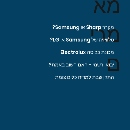
מא
מרי
מקרר Sharp או Samsung?
טלוויזיה של Samsung או LG?
מכונת כביסה Electrolux
ם
יבואן רשמי - האם חשוב באמת?
התקן שבת למדיח כלים צומת