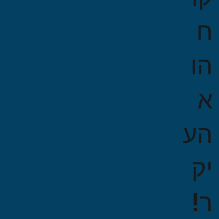
ח
הו
א
הע
יק
ר!