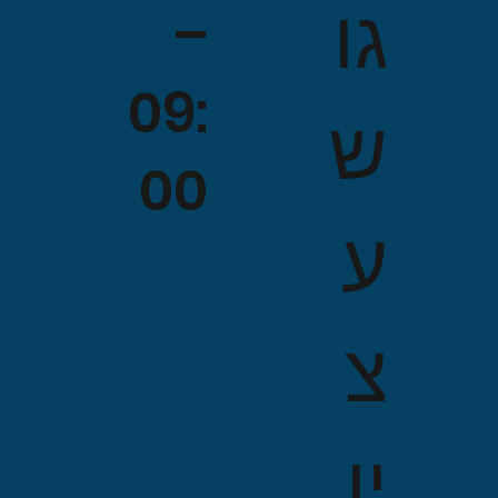
גו
–
09:
ש
00
ע
צ
יו