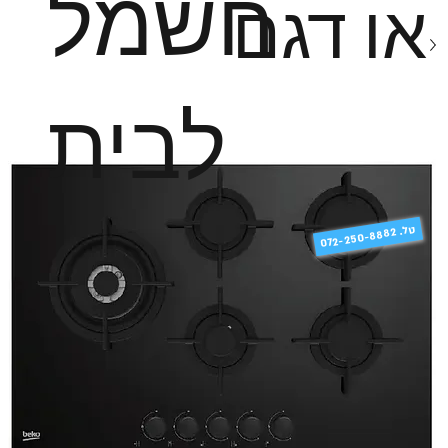
חשמל
או דגם
לבית
טל
072-250-8882 .