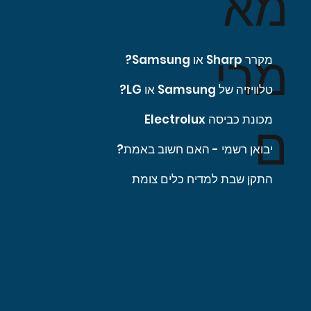
מא
מרי
מקרר Sharp או Samsung?
טלוויזיה של Samsung או LG?
מכונת כביסה Electrolux
ם
יבואן רשמי - האם חשוב באמת?
התקן שבת למדיח כלים צומת