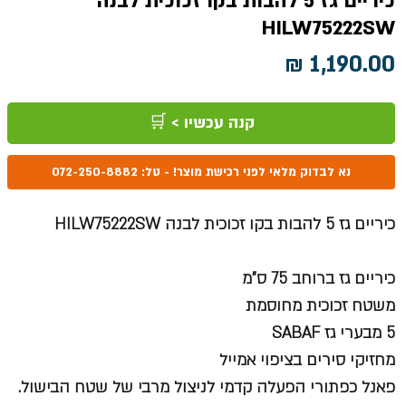
כיריים גז 5 להבות בקו זכוכית לבנה
HILW75222SW
מחיר
קנה עכשיו > 🛒
נא לבדוק מלאי לפני רכישת מוצר! - טל: 072-250-8882
כיריים גז 5 להבות בקו זכוכית לבנה HILW75222SW
כיריים גז ברוחב 75 ס"מ
משטח זכוכית מחוסמת
5 מבערי גז SABAF
מחזיקי סירים בציפוי אמייל
פאנל כפתורי הפעלה קדמי לניצול מרבי של שטח הבישול.