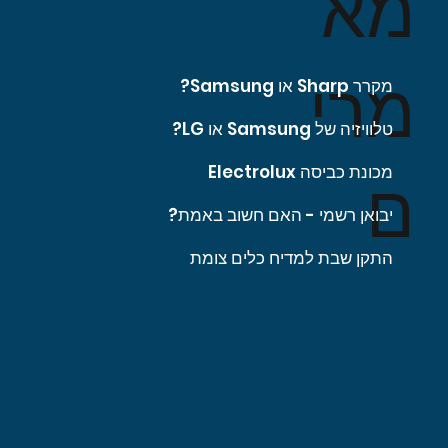
מא
מרי
מקרר Sharp או Samsung?
טלוויזיה של Samsung או LG?
מכונת כביסה Electrolux
ם
יבואן רשמי - האם חשוב באמת?
התקן שבת למדיח כלים צומת