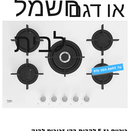
חשמל
או דגם
לבית
טל
072-250-8882 .