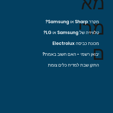
מא
מרי
מקרר Sharp או Samsung?
טלוויזיה של Samsung או LG?
מכונת כביסה Electrolux
ם
יבואן רשמי - האם חשוב באמת?
התקן שבת למדיח כלים צומת