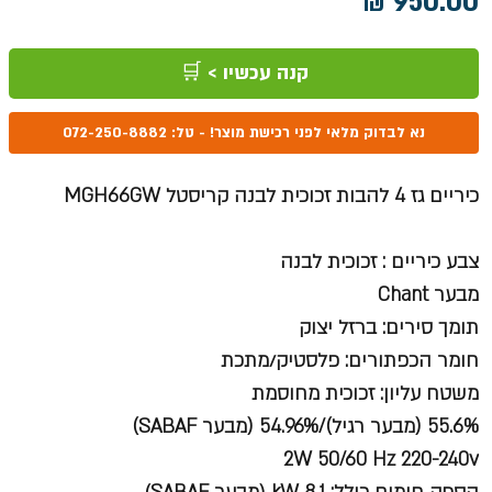
מחיר
קנה עכשיו > 🛒
נא לבדוק מלאי לפני רכישת מוצר! - טל: 072-250-8882
כיריים גז 4 להבות זכוכית לבנה קריסטל MGH66GW
צבע כיריים : זכוכית לבנה
מבער Chant
תומך סירים: ברזל יצוק
חומר הכפתורים: פלסטיק/מתכת
משטח עליון: זכוכית מחוסמת
55.6% (מבער רגיל)/54.96% (מבער SABAF)
2W 50/60 Hz 220-240v