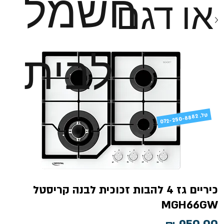
חשמל
או דגם
לבית
טל
072-250-8882 .
כיריים גז 4 להבות זכוכית לבנה קריסטל
MGH66GW