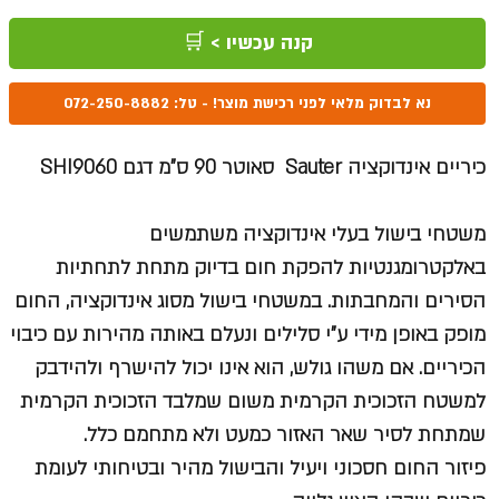
קנה עכשיו > 🛒
נא לבדוק מלאי לפני רכישת מוצר! - טל: 072-250-8882
כיריים אינדוקציה Sauter סאוטר 90 ס”מ דגם SHI9060
משטחי בישול בעלי אינדוקציה משתמשים
באלקטרומגנטיות להפקת חום בדיוק מתחת לתחתיות
הסירים והמחבתות. במשטחי בישול מסוג אינדוקציה, החום
מופק באופן מידי ע”י סלילים ונעלם באותה מהירות עם כיבוי
הכיריים. אם משהו גולש, הוא אינו יכול להישרף ולהידבק
למשטח הזכוכית הקרמית משום שמלבד הזכוכית הקרמית
שמתחת לסיר שאר האזור כמעט ולא מתחמם כלל.
פיזור החום חסכוני ויעיל והבישול מהיר ובטיחותי לעומת