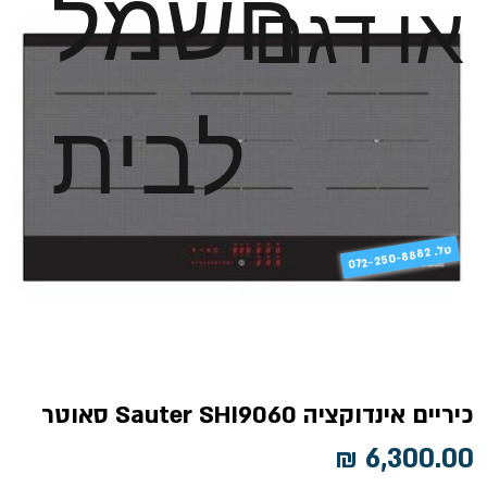
חשמל
או דגם
לבית
טל
072-250-8882 .
כיריים אינדוקציה Sauter SHI9060 סאוטר
מחיר