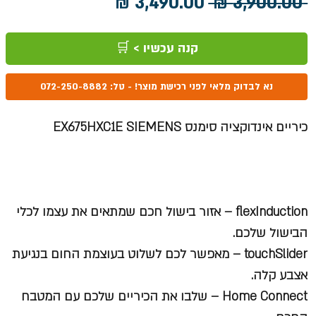
מחיר
מחיר
 ‏3,900.00 ‏₪ 
רגיל
מבצע
קנה עכשיו > 🛒
נא לבדוק מלאי לפני רכישת מוצר! - טל: 072-250-8882
כיריים אינדוקציה סימנס EX675HXC1E SIEMENS
flexInduction
– אזור בישול חכם שמתאים את עצמו לכלי
הבישול שלכם.
touchSlider
– מאפשר לכם לשלוט בעוצמת החום בנגיעת
אצבע קלה.
Home Connect
– שלבו את הכיריים שלכם עם המטבח