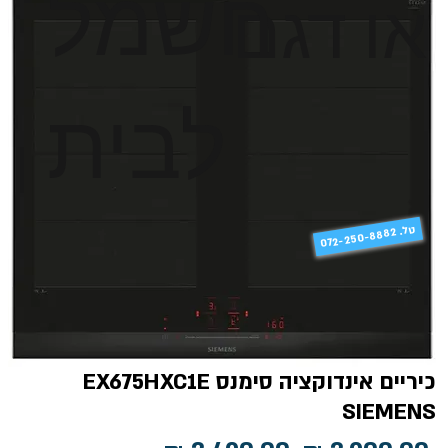
חשמל
או דגם
לבית
טל
072-250-8882 .
כיריים אינדוקציה סימנס EX675HXC1E
SIEMENS