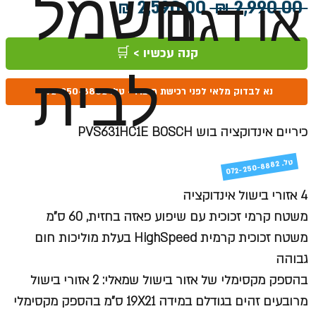
חשמל
או דגם
מחיר
מחיר
 ‏2,990.00 ‏₪ 
רגיל
מבצע
קנה עכשיו > 🛒
לבית
נא לבדוק מלאי לפני רכישת מוצר! - טל: 072-250-8882
כיריים אינדוקציה בוש PVS631HC1E BOSCH
טל
072-250-8882 .
4 אזורי בישול אינדוקציה
משטח קרמי זכוכית עם שיפוע פאזה בחזית, 60 ס"מ
משטח זכוכית קרמית HighSpeed בעלת מוליכות חום
גבוהה
בהספק מקסימלי של אזור בישול שמאלי: 2 אזורי בישול
מרובעים זהים בגודלם במידה 19X21 ס"מ בהספק מקסימלי