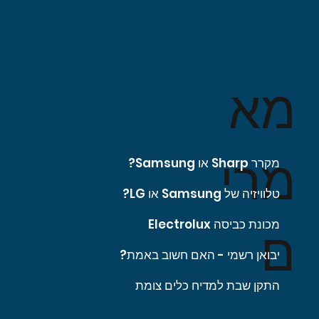
מא
מרי
מקרר Sharp או Samsung?
טלוויזיה של Samsung או LG?
מכונת כביסה Electrolux
ם
יבואן רשמי - האם חשוב באמת?
התקן שבת למדיח כלים צומת