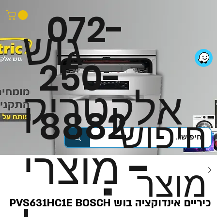
072-
גוש
250-
אלקטריק
8882
חיפוש
- מוצרי
מוצר
כיריים אינדוקציה בוש PVS631HC1E BOSCH