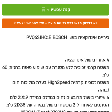
רגיל
מבצע
קנה עכשיו > 🛒
נא לבדוק מלאי לפני רכישת מוצר! - טל: 072-250-8882
כיריים אינדוקציה בוש PVQ631HC1E BOSCH
4 אזורי בישול אינדוקציה
משטח קרמי זכוכית ללא מסגרת עם שיפוע פאזה בחזית, 60
ס"מ
משטח זכוכית קרמית HighSpeed בעלת מוליכות חום
גבוהה
4 איזורי בישול מרובעים זהים בגודלם במידה 21X19 ס"מ
הניתנים לאיחוד ל-2 משטחי בישול במידה של 21X38 ס"מ