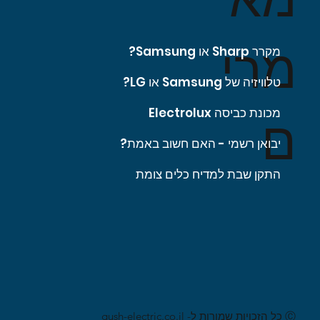
מרי
מקרר Sharp או Samsung?
טלוויזיה של Samsung או LG?
מכונת כביסה Electrolux
ם
יבואן רשמי - האם חשוב באמת?
התקן שבת למדיח כלים צומת
Ⓒ כל הזכויות שמורות ל- gush-electric.co.il