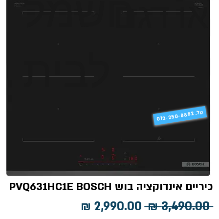
חשמל
או דגם
לבית
טל
072-250-8882 .
כיריים אינדוקציה בוש PVQ631HC1E BOSCH
מחיר
מחיר
 ‏3,490.00 ‏₪ 