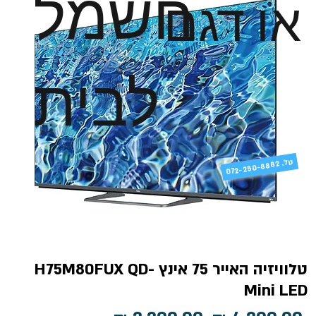
חשמל
או דגם
לבית
טל
072-250-8882 .
טלוויזיה האייר 75 אינץ H75M80FUX QD-
Mini LED