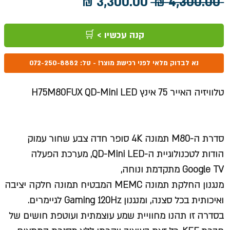
מחיר
מחיר
 ‏4,300.00 ‏₪ 
רגיל
מבצע
קנה עכשיו > 🛒
נא לבדוק מלאי לפני רכישת מוצר! - טל: 072-250-8882
טלוויזיה האייר 75 אינץ H75M80FUX QD-Mini LED
סדרת ה-M80 תמונה 4K סופר חדה צבע שחור עמוק
הודות לטכנולוגיית ה-QD-Mini LED, מערכת הפעלה
Google TV מתקדמת ונוחה,
מנגנון החלקת תמונה MEMC המבטיח תמונה חלקה יציבה
ואיכותית בכל סצנה, ומנגנון Gaming 120Hz לגיימרים.
בסדרה זו תהנו מחוויית שמע עוצמתית ועוטפת חושים של