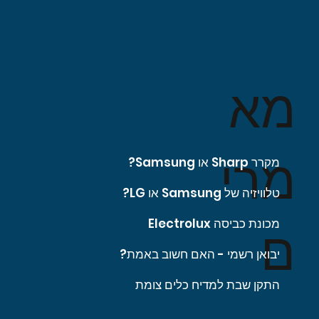
מא
מרי
מקרר Sharp או Samsung?
טלוויזיה של Samsung או LG?
מכונת כביסה Electrolux
ם
יבואן רשמי - האם חשוב באמת?
התקן שבת למדיח כלים צומת