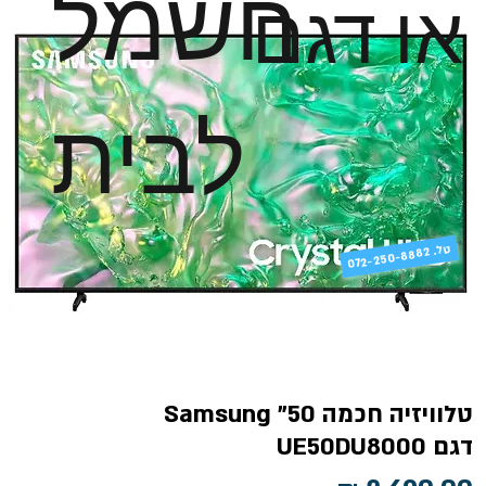
חשמל
או דגם
לבית
טל
072-250-8882 .
טלוויזיה חכמה 50" Samsung
דגם UE50DU8000