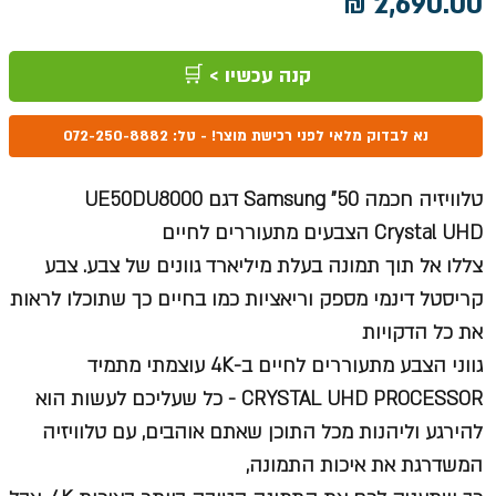
מחיר
קנה עכשיו > 🛒
נא לבדוק מלאי לפני רכישת מוצר! - טל: 072-250-8882
טלוויזיה חכמה 50" Samsung דגם UE50DU8000 ​​
Crystal UHD הצבעים מתעוררים לחיים
צללו אל תוך תמונה בעלת מיליארד גוונים של צבע. צבע
קריסטל דינמי מספק וריאציות כמו בחיים כך שתוכלו לראות
את כל הדקויות
גווני הצבע מתעוררים לחיים ב-4K עוצמתי מתמיד
CRYSTAL UHD PROCESSOR - כל שעליכם לעשות הוא
להירגע וליהנות מכל התוכן שאתם אוהבים, עם טלוויזיה
המשדרגת את איכות התמונה,