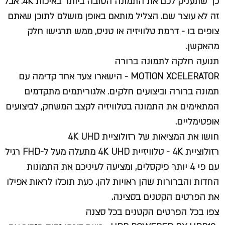
כך שתעניק לכם את התמונה הטובה ביותר באיכות 4K. אבל
זה לא עוצר שם. הצליל מותאם באופן מושלם לתוכן שאתם
צופים בו - דרמת טלוויזיה או טניס, ממש תרגישו חלק
מהאקשן.
תנועה חלקה לתמונה ברורה
MOTION XCELERATOR - הישארו צעד אחד קדימה עם
תמונה ברורה וביצועים חלקים. אלגוריתמים מתקדמים
המתאימים את התמונה בטלוויזיה לקצב המשחק, לביצועים
אופטימליים.
חושו את המציאות של רזולוציית 4K UHD
רזולוציית 4K - טלוויזיית 4K UHD מתעלה מעל ל-FHD רגיל
עם פי 4 יותר פיקסלים, ומציעה לעיניכם את התמונות
החדות והברורות שהן ראויות להן. כעת תוכלו לראות אפילו
את הפרטים הקטנים בסצינה.
צפו בכל הפרטים הקטנים בכל סצנה