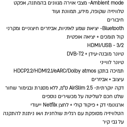
Ambient mode- מצבי אוירה מגוונים בהמתנה, אפקט
טלוויזיה שקופה, מידע, תמוונת ועוד
חיבורים
Bluetooth- יציאת שמע לאזניות, אביזרים חיצוניים ומקרני
קול תומכים + יציאה אופטית
HDMI/USB - 3/2
טיונר מובנה-עידן + DVB-T2
טיונר לווייני
תמיכה בתקן HDCP2.2/HDMI2.1/eARC/Dolby atmos
עיצוב + אביזרים
דקה יוקרתית- AirSlim 2.5 ס"מ, ללא מסגרת ובגימור שחור
שלט חכם לשליטה על מכשירים נוספים
ארגונומי דק + פיקוד קולי + לחצן Netfilx ייעודי
הטלוויזיה מסופקת עם רגלית שולחנית ו/או ניתנת להתקנה
על גבי קיר