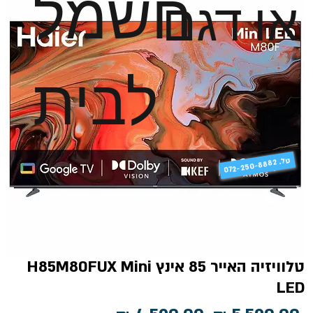
חשמל
או דגם
לבית
טל
072-250-8882 .
טלוויזיה האייר 85 אינץ H85M80FUX Mini
LED