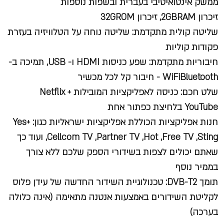
ממשק אינטואיטיבי בעברית ובשפות נוספות
זיכרון 2GBRAM, זיכרון 32GROM
שליטה קולית מתקדמת: שליטה נוחה על הטלוויזיה בעזרת
פקודות קוליות
חיבוריות מתקדמת: שפע כניסות HDMI ו- USB, תמיכה ב-
WiFiBluetooth - חיבור קל לכל מכשיר
שלט חכם: כניסה לאפליקציות המובילות Netflix +
YouTube בלחיצת כפתור אחת
חנות אפליקציות הכוללת אפליקציות ישראליות כגון: Yes+
,Cellcom TV ,Partner TV ,Hot ,Free TV ,Sting ועוד כך
שאתם יכולים לצפות בשידורי הספק שלכם ללא צורך
בממיר נוסף
תומך DVB-T2: טכנולוגיית השידור החדשה של עידן פלוס
לקליטת השידורים באמצעות אנטנה מתאימה (אינה כלולה
בערכה)