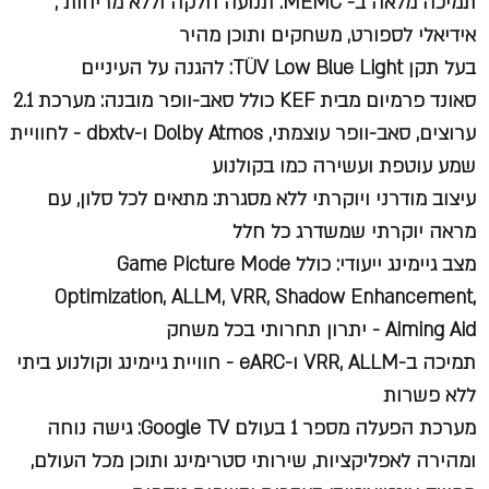
תמיכה מלאה ב-
MEMC
: תנועה חלקה וללא מריחות ,
אידיאלי לספורט, משחקים ותוכן מהיר
בעל תקן
TÜV Low Blue Light
: להגנה על העיניים
סאונד פרמיום מבית KEF כולל סאב-וופר מובנה: מערכת 2.1
ערוצים, סאב-וופר עוצמתי, Dolby Atmos ו-dbxtv - לחוויית
שמע עוטפת ועשירה כמו בקולנוע
עיצוב מודרני ויוקרתי ללא מסגרת: מתאים לכל סלון, עם
מראה יוקרתי שמשדרג כל חלל
מצב גיימינג ייעודי: כולל Game Picture Mode
Optimization, ALLM, VRR, Shadow Enhancement,
Aiming Aid - יתרון תחרותי בכל משחק
תמיכה ב-VRR, ALLM ו-eARC - חוויית גיימינג וקולנוע ביתי
ללא פשרות
מערכת הפעלה מספר 1 בעולם Google TV: גישה נוחה
ומהירה לאפליקציות, שירותי סטרימינג ותוכן מכל העולם,