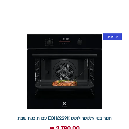
גרמניה
תנור בנוי אלקטרולוקס EOH6229K עם תוכנית שבת
מחיר