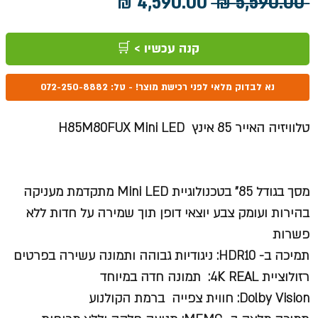
מחיר
מחיר
 ‏5,590.00 ‏₪ 
רגיל
מבצע
קנה עכשיו > 🛒
נא לבדוק מלאי לפני רכישת מוצר! - טל: 072-250-8882
טלוויזיה האייר 85 אינץ H85M80FUX Mini LED
מסך בגודל 85” בטכנולוגיית
Mini LED
מתקדמת מעניקה
בהירות ועומק צבע יוצאי דופן תוך שמירה על חדות ללא
פשרות
תמיכה ב-
HDR10
: ניגודיות גבוהה ותמונה עשירה בפרטים
רזולוציית
4K REAL
: תמונה חדה במיוחד
Dolby Vision
: חווית צפייה ברמת הקולנוע