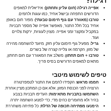
רגילה?
אפייה רגילה (חום עליון ותחתון):
 אידיאלית למאפים 
הדורשים התפחה ובישול אחיד, כמו עוגות ולחמים.
טורבו (מאוורר עם גוף חימום טבעתי):
 מפזר חום באופן 
אחיד בכל חלל התנור, מאפשר אפייה של מספר תבניות 
במקביל ומקצר זמני אפייה. מצוין לעוגיות, ירקות צלויים 
ועוד.
גריל:
 מפעיל גוף חימום עליון חזק, מיועד להשחמה מהירה 
של מזון, הקרמה או צלייה קצרה של בשרים.
טורבו + חום תחתון:
 משלב את המאוורר עם חום תחתון, 
מתאים למאפים הדורשים בסיס פריך.
טיפים לשימוש מיטבי
חממו מראש:
 הקפידו לחמם את התנור לטמפרטורה 
הרצויה לפני הכנסת המזון, אלא אם כן המתכון מציין אחרת.
השתמשו בתבניות מתאימות:
 העדיפו תבניות בצבע 
בהיר ולא מחומרים כהים מדי, כדי למנוע השחמה יתרה.
הימנעו מפתיחה תכופה של הדלת:
 כל פתיחה משחררת 