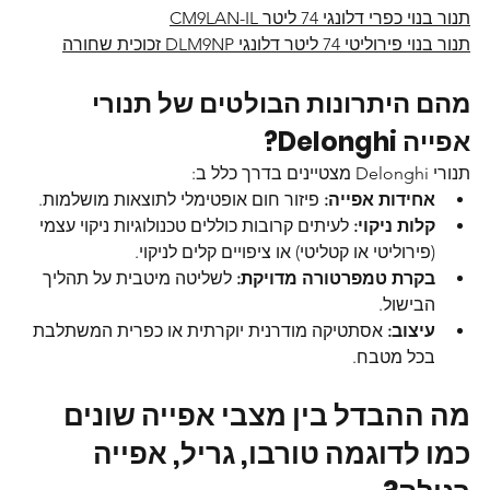
תנור בנוי כפרי דלונגי 74 ליטר CM9LAN-IL
תנור בנוי פירוליטי 74 ליטר דלונגי DLM9NP זכוכית שחורה
מהם היתרונות הבולטים של תנורי 
אפייה Delonghi? 
תנורי Delonghi מצטיינים בדרך כלל ב:
אחידות אפייה:
 פיזור חום אופטימלי לתוצאות מושלמות.
קלות ניקוי:
 לעיתים קרובות כוללים טכנולוגיות ניקוי עצמי 
(פירוליטי או קטליטי) או ציפויים קלים לניקוי.
בקרת טמפרטורה מדויקת:
 לשליטה מיטבית על תהליך 
הבישול.
עיצוב:
 אסתטיקה מודרנית יוקרתית או כפרית המשתלבת 
בכל מטבח.
מה ההבדל בין מצבי אפייה שונים 
כמו לדוגמה טורבו, גריל, אפייה 