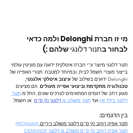
מי זו חברת Delonghi ולמה כדאי 
לבחור ב
תנור דלונגי
 שלהם :) 
תנור דלונגי מיוצר ע"י חברה איטלקית ידועה עם מוניטין עולמי 
בייצור מוצרי חשמל לבית, ובמיוחד למטבח. תנורי האפייה של 
Delonghi ידועים בשילוב של 
עיצוב איטלקי אלגנטי, 
טכנולוגיה מתקדמת וביצועי אפייה מעולים
. הם מציעים 
מגוון רחב של דגמים המתאימים לצרכים שונים, החל מ-
תנור 
דלונגי בילד אין
 ועד
תנור משולב גז 
דלונגי 90 ס"מ
או חשמל.
בין הדגמים:
תנור אפיה רוחב 90 ס"ם דלונגי משולב כיריים 
PRO966MX
תנור אפיה רוחב 90 ס"מ משולב גז דלונגי DEMX965P